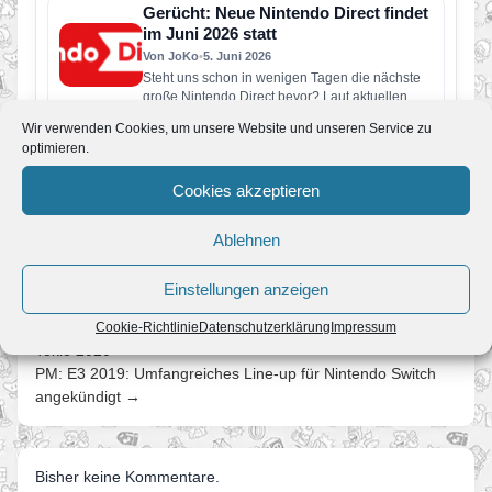
Switch erscheinen…
Gerücht: Neue Nintendo Direct findet
im Juni 2026 statt
Von JoKo
•
5. Juni 2026
Steht uns schon in wenigen Tagen die nächste
große Nintendo Direct bevor? Laut aktuellen
Berichten soll Nintendo bereits…
Wir verwenden Cookies, um unsere Website und unseren Service zu
Super Mario Galaxy und was Fans in
optimieren.
den nächsten Jahren erwartet
Von JoKo
•
8. April 2026
Cookies akzeptieren
Manche Spiele verschwinden nach ein paar
Jahren aus dem kollektiven Gedächtnis. Super
Ablehnen
Mario Galaxy nicht. Erschienen im November…
Einstellungen anzeigen
← E3 2019 // Mario & Sonic bei den Olympischen Spielen
Cookie-Richtlinie
Datenschutzerklärung
Impressum
Tokio 2020
PM: E3 2019: Umfangreiches Line-up für Nintendo Switch
angekündigt →
Bisher keine Kommentare.