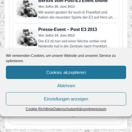
Bericht vom Post-E3 Event online
Von JoKo
•
20. Juni 2013
Wir waren gestern für euch in Frankfurt und
haben die neuesten Spiele der E3 auf Herz und
Nieren…
Presse-Event – Post E3 2013
Von JoKo
•
19. Juni 2013
Die E3 ist nun seit einer Woche vorbei und
Nintendo hat in die Zentrale nach Frankfurt
eingeladen. Wir…
Wir verwenden Cookies, um unsere Website und unseren Service zu
E3 2013 // Yoshi’s New Island E3
optimieren.
Trailer
Von JoKo
•
11. Juni 2013
Cookies akzeptieren
Für das neue Yoshi-Spiel für den Nintendo 3DS
wurde ein neuer Trailer präsentiert. Neben dem
Ablehnen
neuen Titel „Yoshi’s…
E3 2013 // Mario & Luigi: Dream Team
Bros. E3 Trailer
Einstellungen anzeigen
Von JoKo
•
11. Juni 2013
Cookie-Richtlinie
Datenschutzerklärung
Impressum
Nintendo hat passend zur E3 einen neuen
Trailer zu Mario & Luigi: Dream Team Bros.
veröffentlicht. In diesem…