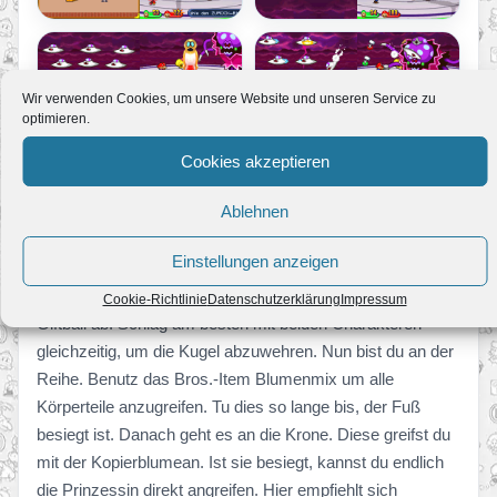
Wir verwenden Cookies, um unsere Website und unseren Service zu
optimieren.
Cookies akzeptieren
Ablehnen
Prinzessin Peach ist mittlerweile in Ohnmacht gefallen und
Einstellungen anzeigen
kann dir nicht mehr helfen. Jetzt wird es richtig schwer.
Springe als erstes über die Giftwolken. Danach wehre den
Cookie-Richtlinie
Datenschutzerklärung
Impressum
Giftball ab. Schlag am besten mit beiden Charakteren
gleichzeitig, um die Kugel abzuwehren. Nun bist du an der
Reihe. Benutz das Bros.-Item Blumenmix um alle
Körperteile anzugreifen. Tu dies so lange bis, der Fuß
besiegt ist. Danach geht es an die Krone. Diese greifst du
mit der Kopierblumean. Ist sie besiegt, kannst du endlich
die Prinzessin direkt angreifen. Hier empfiehlt sich