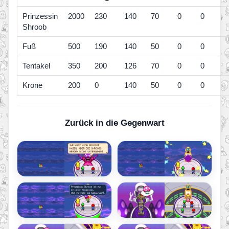
Prinzessin
2000
230
140
70
0
0
Shroob
Fuß
500
190
140
50
0
0
Tentakel
350
200
126
70
0
0
Krone
200
0
140
50
0
0
Zurück in die Gegenwart