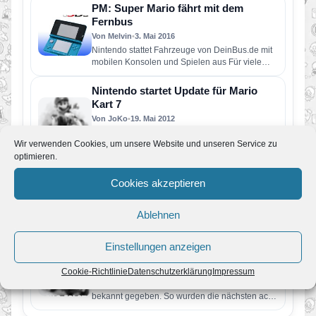
PM: Super Mario fährt mit dem
Fernbus
Von Melvin
•
3. Mai 2016
Nintendo stattet Fahrzeuge von DeinBus.de mit
mobilen Konsolen und Spielen aus Für viele
Passagiere von DeinBus.de vergeht die…
Nintendo startet Update für Mario
Kart 7
Von JoKo
•
19. Mai 2012
Am 15. Mai war es soweit, Nintendo hat das
Wir verwenden Cookies, um unsere Website und unseren Service zu
erste Patch für Mario Kart 7 veröffentlicht. Mit
optimieren.
diesem…
Mario Kart-Fans, lasst die Motoren
Cookies akzeptieren
an! (PM)
Von JoKo
•
28. November 2011
Ablehnen
Mario Kart 7: Rennspaß zu Wasser, zu Lande
und in der Luft mit ganz neuen und verbesserten
Retro-Strecken…
Einstellungen anzeigen
Neue Informationen zu Mario Kart 7
Von JoKo
•
13. November 2011
Cookie-Richtlinie
Datenschutzerklärung
Impressum
Nintendo hat neue Informationen zu Mario Kart 7
bekannt gegeben. So wurden die nächsten acht
Tracks veröffentlicht, die…