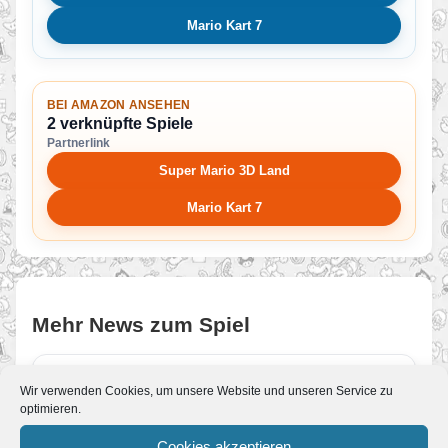
Mario Kart 7
BEI AMAZON ANSEHEN
2 verknüpfte Spiele
Partnerlink
Super Mario 3D Land
Mario Kart 7
Mehr News zum Spiel
gamescom: Nintendo enthüllt Neues
Wir verwenden Cookies, um unsere Website und unseren Service zu
zu ARMS, Splatoon 2 und mehr
optimieren.
Von JoKo
•
22. August 2017
Diese Woche live am Messestand: Yoshiaki
Cookies akzeptieren