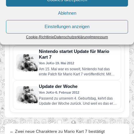
Koizumi und Yoshio Sakamoto, die Produzenten
von Super Mario Odyssey und Metroid…
Ablehnen
PM: Super Mario fährt mit dem
Fernbus
Einstellungen anzeigen
Von Melvin
•
3. Mai 2016
Nintendo stattet Fahrzeuge von DeinBus.de mit
Cookie-Richtlinie
Datenschutzerklärung
Impressum
mobilen Konsolen und Spielen aus Für viele
Passagiere von DeinBus.de vergeht die…
Nintendo startet Update für Mario
Kart 7
Von JoKo
•
19. Mai 2012
Am 15. Mai war es soweit, Nintendo hat das
erste Patch für Mario Kart 7 veröffentlicht. Mit
diesem…
Update der Woche
Von JoKo
•
6. Februar 2012
Passend zu unserem 4. Geburtstag, kehrt das
Update der Woche zurück. Und weil es das erste
im neuen…
← Zwei neue Charaktere zu Mario Kart 7 bestätigt