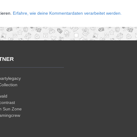
zieren.
Erfahre, wie deine Kommentardaten verarbeitet werden.
TNER
artylegacy
ollection
wald
ontrast
n Sun Zone
gamingcrew