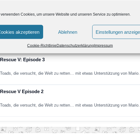
 urkomischen Abenteuer zurück – in „Paper Mario: Color Splash“. Ab sofort er
 verwenden Cookies, um unsere Website und unseren Service zu optimieren.
er Mario: Color Splash und Mario Party: Star Rush
ookies akzeptieren
Ablehnen
Einstellungen anzeig
ans zu abwechslungsreichem Spielspaß ein: Von Klassiker bis Smartphone-Sp
Cookie-Richtlinie
Datenschutzerklärung
Impressum
 Rescue V: Episode 3
 Toads, die versucht, die Welt zu retten… mit etwas Unterstützung von Mario
 Rescue V Episode 2
 Toads, die versucht, die Welt zu retten… mit etwas Unterstützung von Mario.