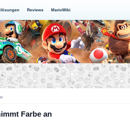
tlösungen
Reviews
MarioWiki
an
nimmt Farbe an