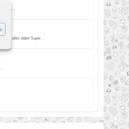
hältlich…
en
iel ist alles dabei Super…
.…