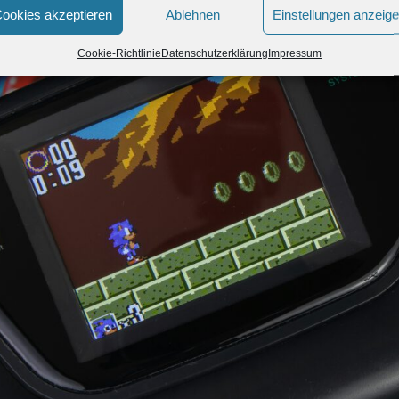
ookies akzeptieren
Ablehnen
Einstellungen anzeig
Cookie-Richtlinie
Datenschutzerklärung
Impressum