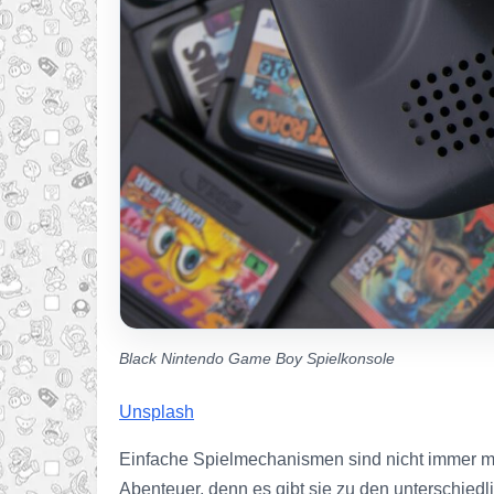
Black Nintendo Game Boy Spielkonsole
Unsplash
Einfache Spielmechanismen sind nicht immer mit
Abenteuer, denn es gibt sie zu den unterschied