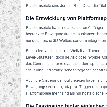
Plattformspiele sind Jump’n’Run. Doch die Tite
Die Entwicklung von Plattformspi
Plattformspiele haben sich seit ihren Anfängen 
begrenzter Bewegungsfreiheit auskamen, haben te
nur detailreiche 3D-Welten, sondern integriere
Besonders auffällig ist die Vielfalt an Themen, 
Level-Strukturen, doch heute gibt es hybride K
das Genre nicht nur relevant, sondern spricht a
Steuerung und strategisches Vorgehen schätze
Auch die Steuerungsmöglichkeiten haben sich ve
Bewegungssensoren, adaptive Trigger und hapti
Plattformspiele mehr sind als nur nostalgische R
Die Faszination hinter einfache