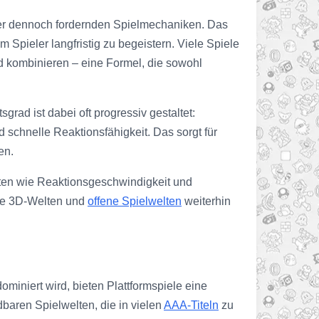
aber dennoch fordernden Spielmechaniken. Das
Spieler langfristig zu begeistern. Viele Spiele
d kombinieren – eine Formel, die sowohl
rad ist dabei oft progressiv gestaltet:
 schnelle Reaktionsfähigkeit. Das sorgt für
en.
eiten wie Reaktionsgeschwindigkeit und
che 3D-Welten und
offene Spielwelten
weiterhin
iniert wird, bieten Plattformspiele eine
dbaren Spielwelten, die in vielen
AAA-Titeln
zu