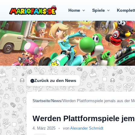
Home
Spiele
Komplet
Zurück zu den News
Startseite
/
News
/
Werden Plattformspiele jemals aus der
Werden Plattformspiele je
4. März 2025
•
von
Alexander Schmidt