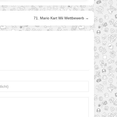
71. Mario Kart Wii Wettbewerb →