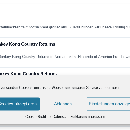
eihnachten fällt nocheinmal größer aus. Zuerst bringen wir unsere Lösung fü
nkey Kong Country Returns
 Donkey Kong Country Returns in Nordamerika. Nintendo of America hat des
onkey Kong Country Returns
Informationen zu Donkey Kong Country Returns. Neben Scans zur aktuellen
 verwenden Cookies, um unsere Website und unseren Service zu optimieren.
key Kong Country Returns
ookies akzeptieren
Ablehnen
Einstellungen anzeig
ge interessante Informationen zum Spiel Donkey Kong Country Returns veröff
Cookie-Richtlinie
Datenschutzerklärung
Impressum