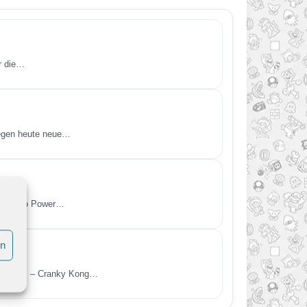
r die…
wegen heute neue…
 Nintendo Power…
en
entlicht. – Cranky Kong…