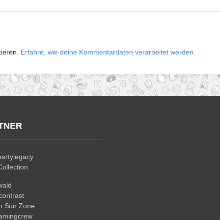
zieren.
Erfahre, wie deine Kommentardaten verarbeitet werden.
TNER
artylegacy
ollection
wald
ontrast
n Sun Zone
gamingcrew