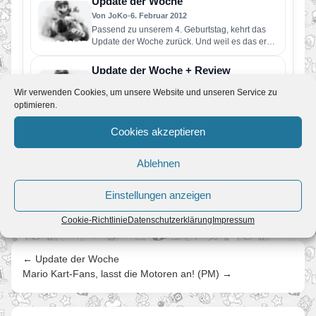
Update der Woche
Von JoKo
•
6. Februar 2012
Passend zu unserem 4. Geburtstag, kehrt das
Update der Woche zurück. Und weil es das erste
im neuen…
Update der Woche + Review
Von JoKo
•
11. Dezember 2011
Wir verwenden Cookies, um unsere Website und unseren Service zu
Wir haben Super Mario 3D Land durchgespielt
optimieren.
und präsentieren heute unseren Testbericht zum
Spiel. Gleichzeitig haben wir die…
Cookies akzeptieren
Die Rückkehr ins Pilzkönigreich:
Super Mario 3D Land
Ablehnen
Von JoKo
•
18. November 2011
Heute ist endlich der große Tag gekommen und
Super Mario 3D Land ist auch in Europa offiziell
Einstellungen anzeigen
erschienen.…
Cookie-Richtlinie
Datenschutzerklärung
Impressum
← Update der Woche
Mario Kart-Fans, lasst die Motoren an! (PM) →