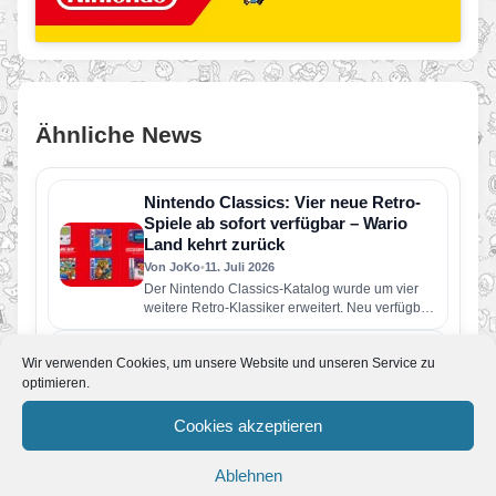
Ähnliche News
Nintendo Classics: Vier neue Retro-
Spiele ab sofort verfügbar – Wario
Land kehrt zurück
Von JoKo
•
11. Juli 2026
Der Nintendo Classics-Katalog wurde um vier
weitere Retro-Klassiker erweitert. Neu verfügbar
sind die folgenden Spiele: Wario Land: Super…
Pressemeldung: Eine neue Nintendo
Wir verwenden Cookies, um unsere Website und unseren Service zu
Direct erscheint am Dienstag, den 9.
optimieren.
Juni
Von JoKo
•
9. Juni 2026
Cookies akzeptieren
Der rund 50-minütige Livestream enthält
vorwiegend Informationen zu Spielen, die
Ablehnen
dieses Jahr für Nintendo Switch 2 und Nintendo
Switch erscheinen…