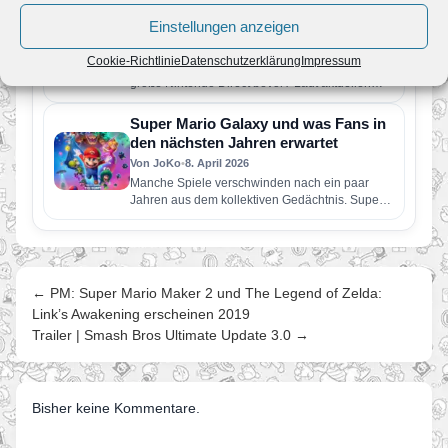
Gerücht: Neue Nintendo Direct findet
im Juni 2026 statt
Einstellungen anzeigen
Von JoKo
•
5. Juni 2026
Cookie-Richtlinie
Datenschutzerklärung
Impressum
Steht uns schon in wenigen Tagen die nächste
große Nintendo Direct bevor? Laut aktuellen
Berichten soll Nintendo bereits…
Super Mario Galaxy und was Fans in
den nächsten Jahren erwartet
Von JoKo
•
8. April 2026
Manche Spiele verschwinden nach ein paar
Jahren aus dem kollektiven Gedächtnis. Super
Mario Galaxy nicht. Erschienen im November…
← PM: Super Mario Maker 2 und The Legend of Zelda:
Link’s Awakening erscheinen 2019
Trailer | Smash Bros Ultimate Update 3.0 →
Bisher keine Kommentare.