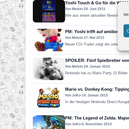
Yoshi Touch & Go für die WiiU
Von Melvin
•
29. Juni 2015
Wir
Wie aus einem aktuellen Newsletter an
C
PM: Yoshi trifft auf amiibo
Von Melvin
•
27. Mai 2015
Neuer CGI-Trailer zeigt die unterschi
SPOILER: Fünf Spielbretter von 
Von Melvin
•
29. Januar 2015
Nintendo hat zu Mario Party 10 Bilder 
Mario vs. Donkey Kong: Tipping
Von JoKo
•
14. Januar 2015
In der heutigen Nintendo Direct-Ausg
PM: The Legend of Zelda: Major
Von JoKo
•
6. November 2014