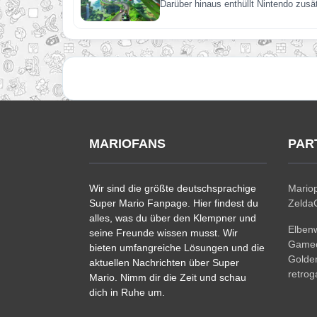
Darüber hinaus enthüllt Nintendo zusä
MARIOFANS
PAR
Wir sind die größte deutschsprachige
Mariop
Super Mario Fanpage. Hier findest du
ZeldaC
alles, was du über den Klempner und
Elben
seine Freunde wissen musst. Wir
Gamec
bieten umfangreiche Lösungen und die
Golde
aktuellen Nachrichten über Super
retro
Mario. Nimm dir die Zeit und schau
dich in Ruhe um.