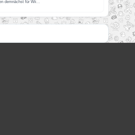
eren demnächst für Wii…