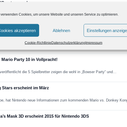
 VC unterwegs!
 verwenden Cookies, um unsere Website und unseren Service zu optimieren.
 Club Nintendo Mitglieder hervor geht, soll wohl bald Yoshi Touch & Go…
ookies akzeptieren
Ablehnen
Einstellungen anzeig
Cookie-Richtlinie
Datenschutzerklärung
Impressum
edliche Verwendung von amiibo in Yoshi’s Woolly World Sie haben eine lange,
Mario Party 10 in Vollpracht!
veröffentlicht die 5 Spielbretter zeigen die wohl in „Bowser Party“ und…
 Stars erscheint im März
abe, hat Nintendo neue Informationen zum kommenden Mario vs. Donkey Kong-T
a’s Mask 3D erscheint 2015 für Nintendo 3DS