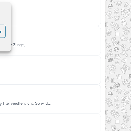
en
 klebrige Zunge,…
itel veröffentlicht. So wird…