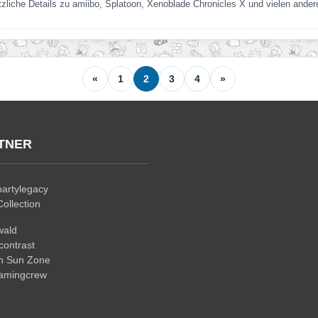
tzliche Details zu amiibo, Splatoon, Xenoblade Chronicles X und vielen and
«
1
2
3
4
»
TNER
artylegacy
ollection
wald
ontrast
n Sun Zone
gamingcrew