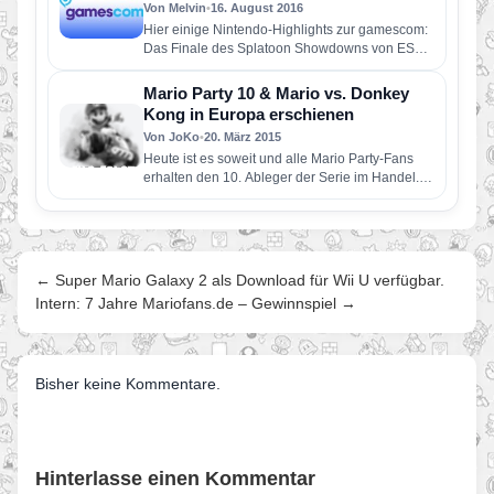
Von Melvin
•
16. August 2016
Hier einige Nintendo-Highlights zur gamescom:
Das Finale des Splatoon Showdowns von ESL,
neue Spiele-Hits wie YO-KAI WATCH 2…
Mario Party 10 & Mario vs. Donkey
Kong in Europa erschienen
Von JoKo
•
20. März 2015
Heute ist es soweit und alle Mario Party-Fans
erhalten den 10. Ableger der Serie im Handel.
Ebenso heute,…
← Super Mario Galaxy 2 als Download für Wii U verfügbar.
Intern: 7 Jahre Mariofans.de – Gewinnspiel →
Bisher keine Kommentare.
Hinterlasse einen Kommentar