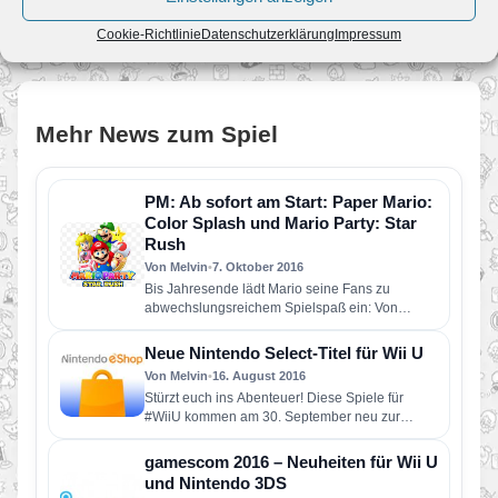
Zum Angebot
Cookie-Richtlinie
Datenschutzerklärung
Impressum
Mehr News zum Spiel
PM: Ab sofort am Start: Paper Mario:
Color Splash und Mario Party: Star
Rush
Von Melvin
•
7. Oktober 2016
Bis Jahresende lädt Mario seine Fans zu
abwechslungsreichem Spielspaß ein: Von
Klassiker bis Smartphone-Spiel ist alles dabei
Super…
Neue Nintendo Select-Titel für Wii U
Von Melvin
•
16. August 2016
Stürzt euch ins Abenteuer! Diese Spiele für
#WiiU kommen am 30. September neu zur
„Nintendo Selects“-Reihe dazu!
gamescom 2016 – Neuheiten für Wii U
und Nintendo 3DS