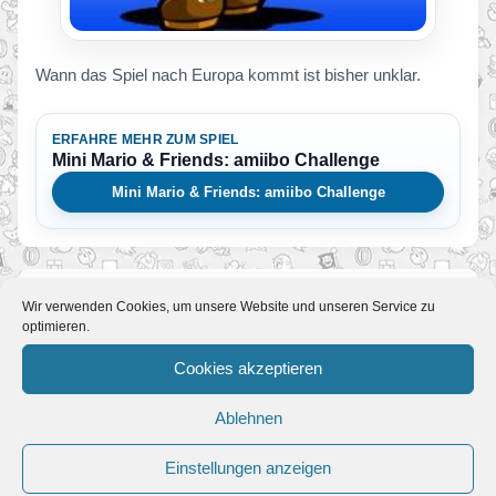
Wann das Spiel nach Europa kommt ist bisher unklar.
ERFAHRE MEHR ZUM SPIEL
Mini Mario & Friends: amiibo Challenge
Mini Mario & Friends: amiibo Challenge
Wir verwenden Cookies, um unsere Website und unseren Service zu
Mehr News zum Spiel
optimieren.
Cookies akzeptieren
PM: Neue Puzzle-Herausforderung
für alle amiibo-Freunde: Mini Mario &
Ablehnen
Friends amiibo Challenge erscheint
Von Melvin
•
25. April 2016
Einstellungen anzeigen
Kostenloses Download-Spiel für Nintendo 3DS
und Wii U ab 28. April im Nintendo eShop