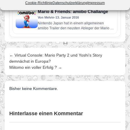
Cookie-Richtlinie
Datenschutzerklärung
Impressum
erhältlich Tolle Neuigkeiten für…
Mario & Friends: amiibo Challange
Von Melvin
•
13. Januar 2016
Nintendo Japan hat in einem allgemeinen
amiibo Trailer den neusten Ableger der Mario &
Donkey Kong Serie für…
← Virtual Console: Mario Party 2 und Yoshi’s Story
demnächst in Europa?
Miitomo ein voller Erfolg ? →
Bisher keine Kommentare.
Hinterlasse einen Kommentar