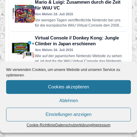
Mario & Luigi: Zusammen durch die Zeit
für WiiU VC
Von Melvin
•
19. Juli 2015
Vor wenigen Tagen veröffentlichte Nintendo bei uns
für die europäische WiiU Virtual Console den 2006
erschienenen Nintendo DS-Titel…
Virtual Console // Donkey Kong: Jungle
Climber in Japan erschienen
Von Melvin
•
16. Juli 2015
Wie auf der japanischen Nintendo Website zu sehen
ist, ist dort für die WiiU Virtual Console das Nintendo…
Wir verwenden Cookies, um unsere Website und unseren Service zu
New Nintendo 3DS und New Nintendo
optimieren.
3DS XL
Von Melvin
•
30. August 2014
Cookies akzeptieren
Die Top Features: Schlankeres Design Schnellere
CPU Erweitertes 3D Sichtfeld Micro SD Card Slot
Ablehnen
Bessere Bildqualität Custom…
Die E3 2014 bei Mariofans.de !
Einstellungen anzeigen
Von Melvin
•
8. Juni 2014
In so ziemlich 48 Stunden oder besser gesagt 2 Tagen
Cookie-Richtlinie
Datenschutzerklärung
Impressum
dann ist es soweit: dann ist er wieder…