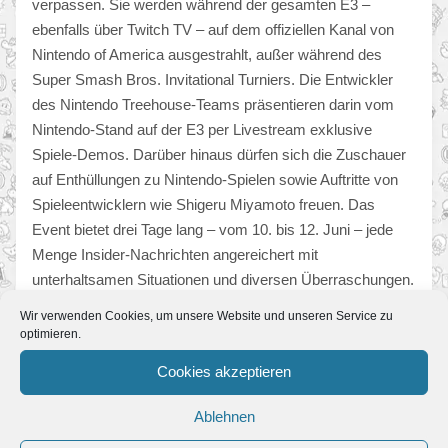
verpassen. Sie werden während der gesamten E3 –
ebenfalls über Twitch TV – auf dem offiziellen Kanal von
Nintendo of America ausgestrahlt, außer während des
Super Smash Bros. Invitational Turniers. Die Entwickler
des Nintendo Treehouse-Teams präsentieren darin vom
Nintendo-Stand auf der E3 per Livestream exklusive
Spiele-Demos. Darüber hinaus dürfen sich die Zuschauer
auf Enthüllungen zu Nintendo-Spielen sowie Auftritte von
Spieleentwicklern wie Shigeru Miyamoto freuen. Das
Event bietet drei Tage lang – vom 10. bis 12. Juni – jede
Menge Insider-Nachrichten angereichert mit
unterhaltsamen Situationen und diversen Überraschungen.
Wir verwenden Cookies, um unsere Website und unseren Service zu
Wer ganz sicher gehen möchte, dass er nichts versäumt,
optimieren.
sollte während der E3 regelmäßig bei Nintendo
Cookies akzeptieren
vorbeischauen – auf Facebook, Twitter oder YouTube.
Ablehnen
Weitere Informationen zu Nintendo finden sich im Internet