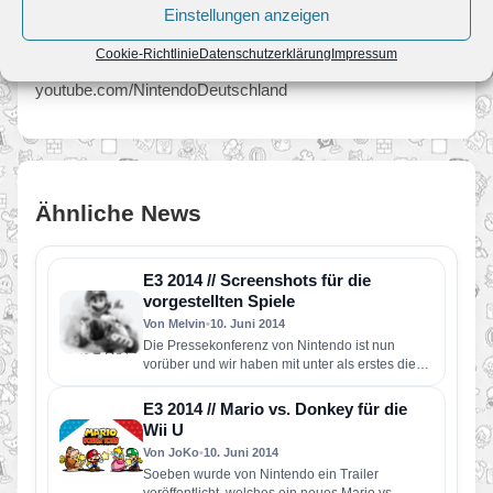
unter nintendo-europe-media.com, für Twitter-Nutzer unter
Einstellungen anzeigen
twitter.com/NintendoDE oder über den offiziellen Nintendo
Cookie-Richtlinie
Datenschutzerklärung
Impressum
Deutschland YouTube-Kanal unter
youtube.com/NintendoDeutschland
Ähnliche News
E3 2014 // Screenshots für die
vorgestellten Spiele
Von Melvin
•
10. Juni 2014
Die Pressekonferenz von Nintendo ist nun
vorüber und wir haben mit unter als erstes die
neuesten Screenshots in…
E3 2014 // Mario vs. Donkey für die
Wii U
Von JoKo
•
10. Juni 2014
Soeben wurde von Nintendo ein Trailer