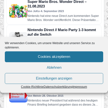
Super Mario Bros. Wonder Direct –
31.08.2023
Von JoKo
•
4. September 2023
Nintendo hat eine neue Direct zum kommenden Super
Mario Bros. Wonder veröffentlicht. Diese Präsentation
bietet ungefähr 15 Minuten…
Nintendo Direct // Mario Party 1-3 kommt
auf die Switch
Von JoKo
•
13. September 2022
Wir verwenden Cookies, um unsere Website und unseren Service zu
Nintendo erweitert sein Nintendo 64-Spieleangebot
optimieren.
um die Mario Party-Titel. Im Jahr 2022 erscheinen
damit noch Mario Party und…
Cookies akzeptieren
Nintendo Direct-Übertragung für den 3.
März angekündigt
Ablehnen
Von Melvin
•
2. März 2016
Satoru Shibata und Ed Valiente verkünden
Neuigkeiten für Wii U- und Nintendo 3DS-Besitzer
Einstellungen anzeigen
Nintendo hat heute bekanntgegeben, dass…
Dieses Jahr noch mind. eine Nintendo
Cookie-Richtlinie
Datenschutzerklärung
Impressum
Direct!
Von Melvin
•
28. Oktober 2015
Nintendos neuer President hat während des heutigen
Finanz Briefing bekannt gegeben dass es dieses Jahr