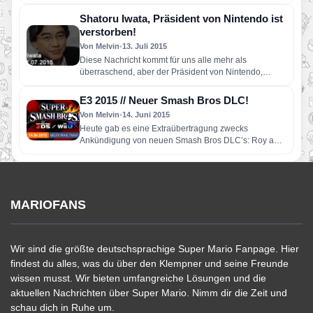
noch mindestens eine…
Shatoru Iwata, Präsident von Nintendo ist
verstorben!
Von Melvin
•
13. Juli 2015
Diese Nachricht kommt für uns alle mehr als
überraschend, aber der Präsident von Nintendo,
Shatoru Iwata unterlag seinem…
E3 2015 // Neuer Smash Bros DLC!
Von Melvin
•
14. Juni 2015
Heute gab es eine Extraübertragung zwecks
Ankündigung von neuen Smash Bros DLC’s: Roy aus
Super Smash Bros Melee…
MARIOFANS
Wir sind die größte deutschsprachige Super Mario Fanpage. Hier
findest du alles, was du über den Klempner und seine Freunde
wissen musst. Wir bieten umfangreiche Lösungen und die
aktuellen Nachrichten über Super Mario. Nimm dir die Zeit und
schau dich in Ruhe um.