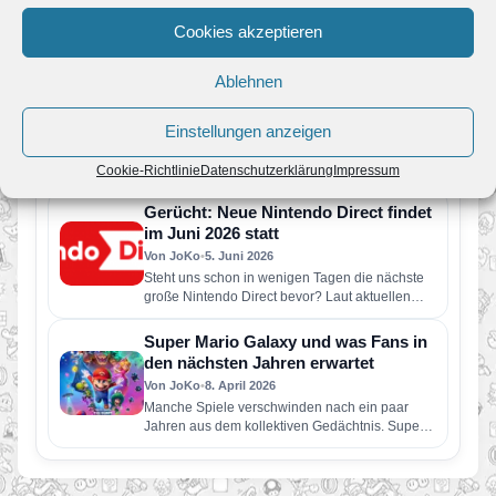
weitere Retro-Klassiker erweitert. Neu verfügbar
Cookies akzeptieren
sind die folgenden Spiele: Wario Land: Super…
Pressemeldung: Eine neue Nintendo
Ablehnen
Direct erscheint am Dienstag, den 9.
Juni
Von JoKo
•
9. Juni 2026
Einstellungen anzeigen
Der rund 50-minütige Livestream enthält
vorwiegend Informationen zu Spielen, die
Cookie-Richtlinie
Datenschutzerklärung
Impressum
dieses Jahr für Nintendo Switch 2 und Nintendo
Switch erscheinen…
Gerücht: Neue Nintendo Direct findet
im Juni 2026 statt
Von JoKo
•
5. Juni 2026
Steht uns schon in wenigen Tagen die nächste
große Nintendo Direct bevor? Laut aktuellen
Berichten soll Nintendo bereits…
Super Mario Galaxy und was Fans in
den nächsten Jahren erwartet
Von JoKo
•
8. April 2026
Manche Spiele verschwinden nach ein paar
Jahren aus dem kollektiven Gedächtnis. Super
Mario Galaxy nicht. Erschienen im November…