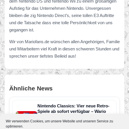
dem Nintendo DS und Nintendo Wii zu einem großartigen
Aufstieg für das Unternehmen Nintendo. Unvergessen
bleiben die zig Nintendo Direct’s, seine tollen E3 Auftritte
und die Tatsache dass eine tolle Persönlichkeit von uns
gegangen ist.
Wir von Mariofans.de wünschen allen Angehörigen, Familie
und Mitarbeitern viel Kraft in diesen schweren Stunden und
sprechen unser tiefstes Beileid aus!
Ähnliche News
Nintendo Classics: Vier neue Retro-
Spiele ab sofort verfügbar – Wario
Land kehrt zurück
Wir verwenden Cookies, um unsere Website und unseren Service zu
Von JoKo
•
11. Juli 2026
optimieren.
Der Nintendo Classics-Katalog wurde um vier