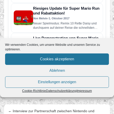
hinzugefügt hat. Nun gibt…
Riesiges Update für Super Mario Run
und Rabattaktion!
Von Melvin
•
1. Oktober 2017
Neuer Spielmodus: Remix 10 Rette Daisy und
durchquere auf deiner Reise die schnellsten
Level in der Geschichte von…
Live Demonstration von Super Mario
Run und einer Weltpremiere!
Wir verwenden Cookies, um unsere Website und unseren Service zu
Von Melvin
•
8. Dezember 2016
optimieren.
Reggie Fils-Aime seines Zeichen Präsident von
Nintendo of America war gestern Abend zu Gast
Cookies akzeptieren
in der „Tonight Show“…
Shigeru Miyamoto und „The Roots“
Ablehnen
performen Super Mario Bros-Theme
Von Melvin
•
8. Dezember 2016
Einstellungen anzeigen
Gestern Abend in der „The Tonight Show“ mit
Jimmy Fallon wurde nicht nur Super Mario Run
Cookie-Richtlinie
Datenschutzerklärung
Impressum
thematisiert auch…
← Interview zur Partnerschaft zwischen Nintendo und