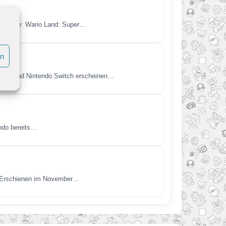
en Spiele: Wario Land: Super…
en
itch 2 und Nintendo Switch erscheinen…
endo bereits…
t. Erschienen im November…