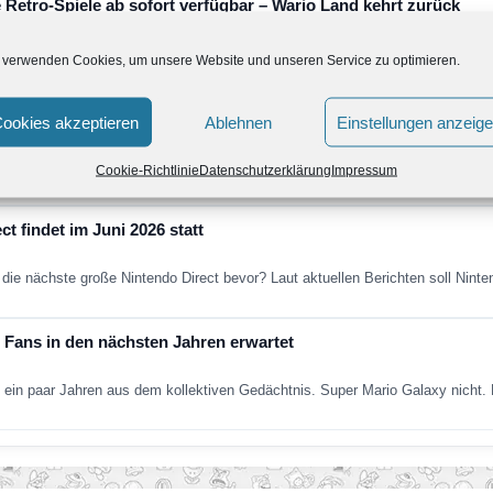
 Retro-Spiele ab sofort verfügbar – Wario Land kehrt zurück
de um vier weitere Retro-Klassiker erweitert. Neu verfügbar sind die folgend
 verwenden Cookies, um unsere Website und unseren Service zu optimieren.
ntendo Direct erscheint am Dienstag, den 9. Juni
ookies akzeptieren
Ablehnen
Einstellungen anzeig
nthält vorwiegend Informationen zu Spielen, die dieses Jahr für Nintendo Sw
Cookie-Richtlinie
Datenschutzerklärung
Impressum
t findet im Juni 2026 statt
die nächste große Nintendo Direct bevor? Laut aktuellen Berichten soll Nint
Fans in den nächsten Jahren erwartet
ein paar Jahren aus dem kollektiven Gedächtnis. Super Mario Galaxy nich