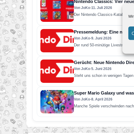
Nintendo Classics: Vier neue
Von JoKo
•
11. Juli 2026
Der Nintendo Classics-Katalog wur
Wir
Pressemeldung: Eine neue Ni
C
Von JoKo
•
9. Juni 2026
Der rund 50-minütige Livestream e
Gerücht: Neue Nintendo Direc
Von JoKo
•
5. Juni 2026
Steht uns schon in wenigen Tagen 
Super Mario Galaxy und was 
Von JoKo
•
8. April 2026
Manche Spiele verschwinden nach 