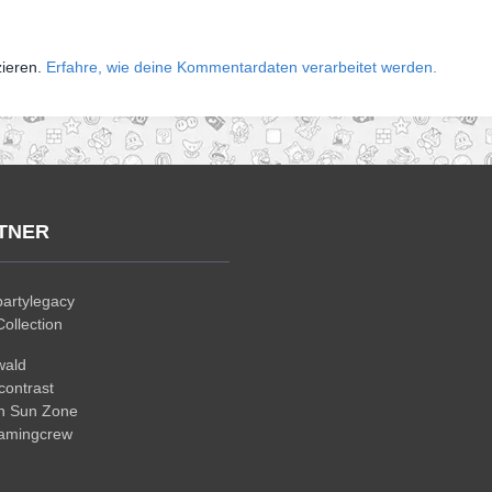
zieren.
Erfahre, wie deine Kommentardaten verarbeitet werden.
TNER
artylegacy
ollection
wald
ontrast
n Sun Zone
gamingcrew