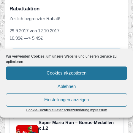
Rabattaktion
Zeitlich begrenzter Rabatt!
29.9.2017 von 12.10.2017
10,99€ —> 5,49€
ERFAHRE MEHR ZUM SPIEL
Wir verwenden Cookies, um unsere Website und unseren Service zu
Super Mario Run
optimieren.
Super Mario Run
Cookies akzeptieren
Ablehnen
Einstellungen anzeigen
Mehr News zum Spiel
Cookie-Richtlinie
Datenschutzerklärung
Impressum
Super Mario Run – Bonus-Medaillen
x 1,2