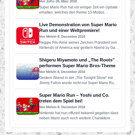
Von JoKo
•
26. März 2018
Super Mario Run hat vor einiger Zeit ein Update
erhalten, welches den Remix 10-Modus
hinzugefügt hat. Nun gibt…
Live Demonstration von Super Mario
Run und einer Weltpremiere!
Von Melvin
•
8. Dezember 2016
Reggie Fils-Aime seines Zeichen Präsident von
Nintendo of America war gestern Abend zu Gast
in der „Tonight Show“…
Shigeru Miyamoto und „The Roots“
performen Super Mario Bros-Theme
Von Melvin
•
8. Dezember 2016
Gestern Abend in der „The Tonight Show“ mit
Jimmy Fallon wurde nicht nur Super Mario Run
thematisiert auch…
Super Mario Run – Yoshi und Co.
treten dem Spiel bei!
Von Melvin
•
8. Dezember 2016
Nintendo hat nun offiziell bekannt gegeben dass
neben Mario auch noch weitere Charaktere
spielbar sein werden.