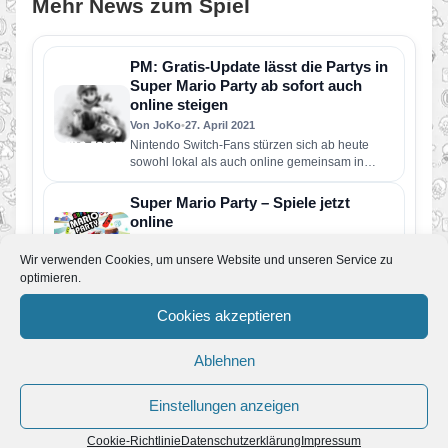
Mehr News zum Spiel
PM: Gratis-Update lässt die Partys in
Super Mario Party ab sofort auch
online steigen
Von JoKo
•
27. April 2021
Nintendo Switch-Fans stürzen sich ab heute
sowohl lokal als auch online gemeinsam in
Brettspiele und Dutzende Minispiele Drei…
Super Mario Party – Spiele jetzt
online
Von JoKo
•
27. April 2021
Wir verwenden Cookies, um unsere Website und unseren Service zu
Urplötzlich hat Nintendo heute ein Update für
optimieren.
Super Mario Party veröffentlicht und ermöglicht
damit erstmalig in der Mario…
Cookies akzeptieren
Super Mario Party Hintergrundbild –
MyNintendo
Ablehnen
Von JoKo
•
8. Oktober 2018
Im MyNintendo-Shop gibt es momentan für 50
Platinpunkte ein Hintergrundbild passend zum
Einstellungen anzeigen
Release von Super Mario Party. Für…
Eine neue Nintendo Direct-
Cookie-Richtlinie
Datenschutzerklärung
Impressum