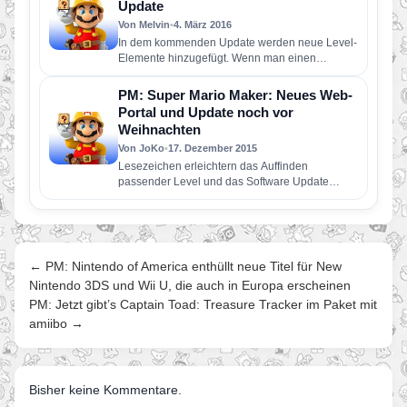
Update
Von Melvin
•
4. März 2016
In dem kommenden Update werden neue Level-
Elemente hinzugefügt. Wenn man einen
Steinblock, den mit dem grimmigen Gesicht,
schüttelt,…
PM: Super Mario Maker: Neues Web-
Portal und Update noch vor
Weihnachten
Von JoKo
•
17. Dezember 2015
Lesezeichen erleichtern das Auffinden
passender Level und das Software Update
überrascht mit tollen, neuen Items In diesem
Spiel…
← PM: Nintendo of America enthüllt neue Titel für New
Nintendo 3DS und Wii U, die auch in Europa erscheinen
PM: Jetzt gibt’s Captain Toad: Treasure Tracker im Paket mit
amiibo →
Bisher keine Kommentare.