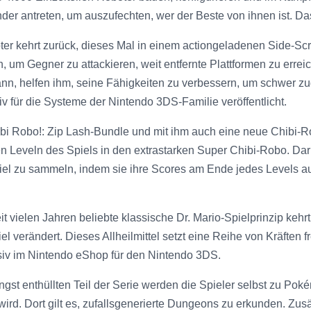
er antreten, um auszufechten, wer der Beste von ihnen ist. Das 
ter kehrt zurück, dieses Mal in einem actiongeladenen Side-Scro
, um Gegner zu attackieren, weit entfernte Plattformen zu er
, helfen ihm, seine Fähigkeiten zu verbessern, um schwer zug
v für die Systeme der Nintendo 3DS-Familie veröffentlicht.
ibi Robo!: Zip Lash-Bundle und mit ihm auch eine neue Chibi-R
n Leveln des Spiels in den extrastarken Super Chibi-Robo. Dar
iel zu sammeln, indem sie ihre Scores am Ende jedes Levels a
it vielen Jahren beliebte klassische Dr. Mario-Spielprinzip kehrt
verändert. Dieses Allheilmittel setzt eine Reihe von Kräften fr
usiv im Nintendo eShop für den Nintendo 3DS.
t enthüllten Teil der Serie werden die Spieler selbst zu Poké
rd. Dort gilt es, zufallsgenerierte Dungeons zu erkunden. Zus