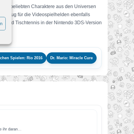
h die beliebten Charaktere aus den Universen
d genug für die Videospielhelden ebenfalls
all und Tischtennis in der Nintendo 3DS-Version
en
chen Spielen: Rio 2016
Dr. Mario: Miracle Cure
e ihr daran…