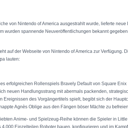
he von Nintendo of America ausgestrahlt wurde, lieferte neue De
wurden spannende Neuveröffentlichungen bekannt gegeben, die 
eht auf der Webseite von Nintendo of America zur Verfügung. D
pa lauten:
s erfolgreichen Rollenspiels Bravely Default von Square Enix
zlich neuen Handlungsstrang mit abermals packenden, strategis
n Ereignissen des Vorgängertitels spielt, begibt sich der Haupt
dnappte Agnès Oblige aus den Fängen böser Mächte zu befreien
eliebten Anime- und Spielzeug-Reihe können die Spieler in Littl
s 4.000 Einzelteilen Roboter bauen, konfigurieren und im Kampf