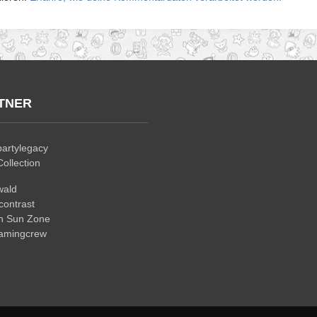
TNER
artylegacy
ollection
wald
ontrast
n Sun Zone
gamingcrew