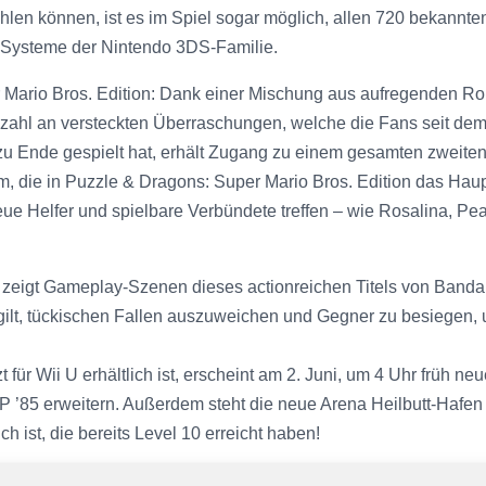
wählen können, ist es im Spiel sogar möglich, allen 720 beka
 Systeme der Nintendo 3DS-Familie.
Mario Bros. Edition: Dank einer Mischung aus aufregenden Rol
zahl an versteckten Überraschungen, welche die Fans seit dem 
u Ende gespielt hat, erhält Zugang zu einem gesamten zweiten K
 die in Puzzle & Dragons: Super Mario Bros. Edition das Haup
 neue Helfer und spielbare Verbündete treffen – wie Rosalina, 
r zeigt Gameplay-Szenen dieses actionreichen Titels von Band
gilt, tückischen Fallen auszuweichen und Gegner zu besiegen, u
t für Wii U erhältlich ist, erscheint am 2. Juni, um 4 Uhr früh n
 ’85 erweitern. Außerdem steht die neue Arena Heilbutt-Hafen
 ist, die bereits Level 10 erreicht haben!