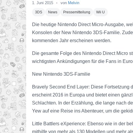
1. Juni 2015
•
von
Melvin
3DS
News
Pressemitteilung
Wii U
Die heutige Nintendo Direct Micro-Ausgabe, welc
Konsolen der New Nintendo 3DS-Familie. Zudem 
kommenden Jahr erscheinen werden.
Die gesamte Folge des Nintendo Direct Micro st
wichtigsten Ankündigungen für die Fans in Euro
New Nintendo 3DS-Familie
Bravely Second End Layer: Diese Fortsetzung de
erscheint 2016 in Europa und bietet einen gän
Schlachten. In der Erzählung, die lange nach de
Yew auf eine Reise ins Abenteuer, um die geki
Little Battlers eXperience: Ebenso wie in der b
mithilfe von mehr als 130 Modellen und mehr al