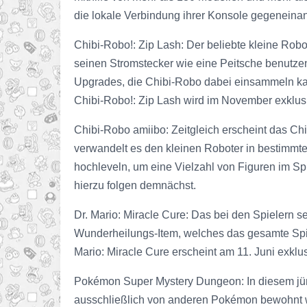
die lokale Verbindung ihrer Konsole gegeneinand
Chibi-Robo!: Zip Lash: Der beliebte kleine Robo
seinen Stromstecker wie eine Peitsche benutzen
Upgrades, die Chibi-Robo dabei einsammeln kann
Chibi-Robo!: Zip Lash wird im November exklusi
Chibi-Robo amiibo: Zeitgleich erscheint das Ch
verwandelt es den kleinen Roboter in bestimmte
hochleveln, um eine Vielzahl von Figuren im Sp
hierzu folgen demnächst.
Dr. Mario: Miracle Cure: Das bei den Spielern se
Wunderheilungs-Item, welches das gesamte Spiel 
Mario: Miracle Cure erscheint am 11. Juni exkl
Pokémon Super Mystery Dungeon: In diesem jüngs
ausschließlich von anderen Pokémon bewohnt wi