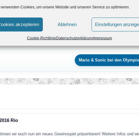
Rio 2016 für die Nintendo 3DS-Familie und für Wii U geben sic
 verwenden Cookies, um unsere Website und unseren Service zu optimieren.
st im August 2016 Gastgeberstadt der Olympischen Spiele. Grun
mm stehen dabei unter anderem olympische Sportarten wie Fußb
ookies akzeptieren
Ablehnen
Einstellungen anzeig
 Wii U-Version. Weitere Details zu beiden Spielen folgen.
Cookie-Richtlinie
Datenschutzerklärung
Impressum
Mario & Sonic bei den Olympis
2016 Rio
nnen wir euch nun ein neues Gewinnspiel präsentieren! Weitere Infos und wi