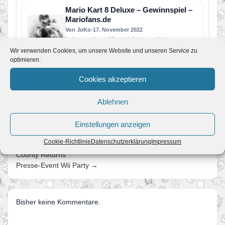
Mario Kart 8 Deluxe – Gewinnspiel –
Mariofans.de
Von JoKo
•
17. November 2022
In knapp einem Monat ist schon wieder
Weihnachten und wir möchten euch die
Wir verwenden Cookies, um unsere Website und unseren Service zu
Vorweihnachtszeit mit einem Gewinnspiel
optimieren.
versüßen.…
Intern: 14 Jahre Mariofans.de
Cookies akzeptieren
Von JoKo
•
3. Februar 2022
Es ist unglaublich. Vor 14 Jahren haben wir
Mariofans.de online gestellt. 2008, das ist lange
Ablehnen
her. Seitdem wurden…
Einstellungen anzeigen
Cookie-Richtlinie
Datenschutzerklärung
Impressum
← Video, Screenshots und neue Infos zu Donekey Kong
County Returns
Presse-Event Wii Party →
Bisher keine Kommentare.