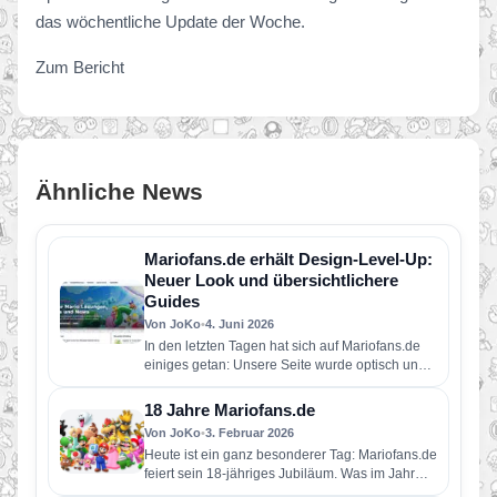
das wöchentliche Update der Woche.
Zum Bericht
Ähnliche News
Mariofans.de erhält Design-Level-Up:
Neuer Look und übersichtlichere
Guides
Von JoKo
•
4. Juni 2026
In den letzten Tagen hat sich auf Mariofans.de
einiges getan: Unsere Seite wurde optisch und
technisch umfangreich überarbeitet…
18 Jahre Mariofans.de
Von JoKo
•
3. Februar 2026
Heute ist ein ganz besonderer Tag: Mariofans.de
feiert sein 18-jähriges Jubiläum. Was im Jahr
2008 als kleine Fanseite…