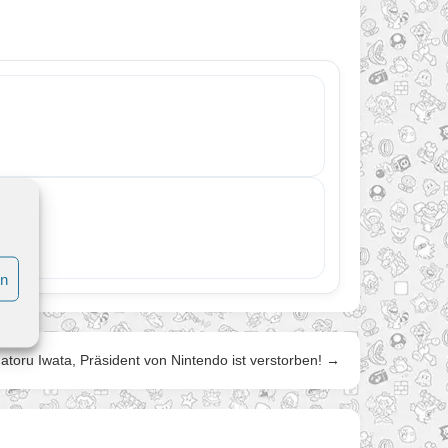
oints…
en
atoru Iwata, Präsident von Nintendo ist verstorben! →