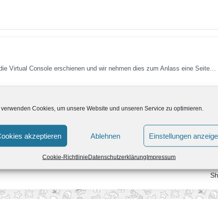
 die Virtual Console erschienen und wir nehmen dies zum Anlass eine Seite…
Console
 verwenden Cookies, um unsere Website und unseren Service zu optimieren.
r ein N64-Spiel von Mario für die Virtual Console erschienen. Für 1000 Wii-P
ookies akzeptieren
Ablehnen
Einstellungen anzeig
Cookie-Richtlinie
Datenschutzerklärung
Impressum
Sh