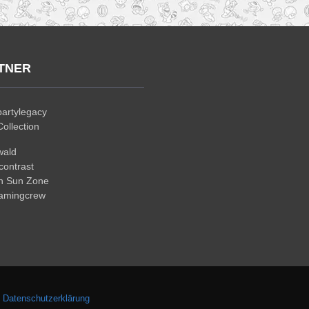
TNER
artylegacy
ollection
wald
ontrast
n Sun Zone
gamingcrew
.
Datenschutzerklärung