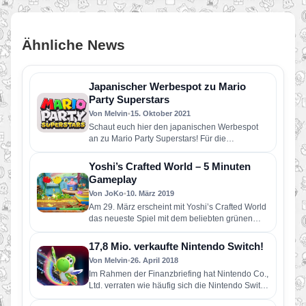
Ähnliche News
Japanischer Werbespot zu Mario
Party Superstars
Von Melvin
•
15. Oktober 2021
Schaut euch hier den japanischen Werbespot
an zu Mario Party Superstars! Für die
Vermarktung in Japan konnte Nintendo…
Yoshi’s Crafted World – 5 Minuten
Gameplay
Von JoKo
•
10. März 2019
Am 29. März erscheint mit Yoshi’s Crafted World
das neueste Spiel mit dem beliebten grünen
Dino in der…
17,8 Mio. verkaufte Nintendo Switch!
Von Melvin
•
26. April 2018
Im Rahmen der Finanzbriefing hat Nintendo Co.,
Ltd. verraten wie häufig sich die Nintendo Switch
bis Ende März…