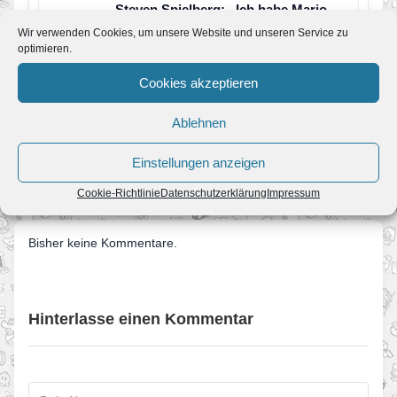
Steven Spielberg: „Ich habe Mario
auf der PlayStation gespielt.“
Wir verwenden Cookies, um unsere Website und unseren Service zu
Von Melvin
•
24. April 2018
optimieren.
Im Interview mit Kyodo wurde der Regisseur
Steven Spielberg bezüglich seines neuen Films
Cookies akzeptieren
Ready Player One gefragt, ob…
Ablehnen
← Update der Woche
Einstellungen anzeigen
Neue Informationen zu Donkey Kong Country Returns →
Cookie-Richtlinie
Datenschutzerklärung
Impressum
Bisher keine Kommentare.
Hinterlasse einen Kommentar