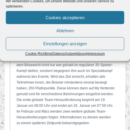
Wir verwenden Cookies, um unsere Website und unseren Service zu
Globale Team-Herausforderung für
Super Mario Bros. 35
optimieren.
Auch abseits der neuen Details zu
Super Mario 3D World +
Cookies akzeptieren
Bowser’s Fury
gibt es spannende Neuigkeiten für alle
Nintendo Switch Online
-Nutzer:innen: In
Super Mario Bros. 35
Ablehnen
findet mit der neuen globalen Team-Herausforderung eine
neue Art des Wettkampfs statt. Hier treten die
Teilnehmer:innen aus aller Welt an, um gemeinsam ein
Einstellungen anzeigen
bestimmtes Ziel zu erreichen. Im ersten Wettbewerb gilt es,
innerhalb eines vorgegebenen Zeitraums insgesamt 3,5
Cookie-Richtlinie
Datenschutzerklärung
Impressum
Millionen Bowser zu besiegen. Die Spieler:innen können sich
dem Bösewicht nicht nur wie gehabt im regulären 35-Spieler-
Kampf stellen, sondern begegnen ihm auch im Spezialkampf
während des Events. Wird das Ziel erreicht, erhalten alle
Teilnehmer:innen, die Bowser mindestens einmal besiegt
haben, 350 Platinpunkte. Diese können dann auf My Nintendo
genutzt und für verschiedene Belohnungen eingelöst werden.
Die erste globale Team-Herausforderung beginnt am 19.
Januar um 08:00 Uhr und endet am 26. Januar um 07:59 Uhr.
Im Februar und März werden zwei weitere globale Team-
Herausforderungen folgen. Informationen zu diesen werden
zu einem späteren Zeitpunkt bekanntgegeben.