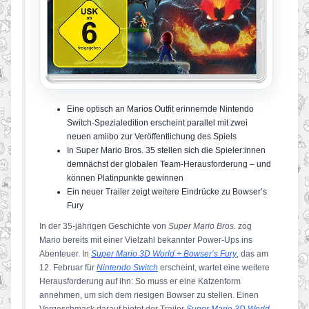
Eine optisch an Marios Outfit erinnernde Nintendo
Switch-Spezialedition erscheint parallel mit zwei
neuen amiibo zur Veröffentlichung des Spiels
In Super Mario Bros. 35 stellen sich die Spieler:innen
demnächst der globalen Team-Herausforderung – und
können Platinpunkte gewinnen
Ein neuer Trailer zeigt weitere Eindrücke zu Bowser’s
Fury
In der 35-jährigen Geschichte von
Super Mario Bros.
zog
Mario bereits mit einer Vielzahl bekannter Power-Ups ins
Abenteuer. In
Super Mario 3D World + Bowser’s Fury
, das am
12. Februar für
Nintendo Switch
erscheint, wartet eine weitere
Herausforderung auf ihn: So muss er eine Katzenform
annehmen, um sich dem riesigen Bowser zu stellen. Einen
Vorgeschmack darauf bietet der Trailer
Super Mario 3D World