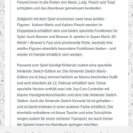
Freund:innen in die Rollen von Mario, Luigi, Peach und Toad
schlüpfen und das Abenteuer gemeinsam bestreiten.
Zeitgleich mit dem Spiel erscheinen zwei neue amiibo-
Figuren: Katzen-Mario und Katzen-Peach werden im
Doppelpack erhältlich sein und bieten spezielle Funktionen im
Spiel. Auch Bowser und Bowser Jr. spielen in
Super Mario 3D
World + Bowser’s Fury
eine prominente Rolle, weshalb ihre
amiibo-Figuren ebenfalls besondere Funktionen bieten – und
wieder im Handel erhältlich sein werden.
Passend zum Spiel kündigt Nintendo zudem eine spezielle
Nintendo Switch
-Edition an: Die
Nintendo Switch Mario-
Edition (rot & blau)
erinnert farblich an Marios berühmtes Outfit
und wird ebenfalls ab 12. Februar erhältlich sein. Diese
spezielle Version enthält zwei rote Joy-Con-Controller mit
blauen Handgelenksschlaufen und eine rote
Nintendo Switch
-
Station. Auch die
Nintendo Switch
-Konsole ist rot gehalten –
und ist damit erstmals in einer anderen Farbe erhältlich. Die
ebenfalls enthaltene rot-blaue Tasche und eine Schutzfolie
sorgen zudem für einen sicheren Transport, wo auch immer
die Spieler:innen ins Abenteuer springen möchten.