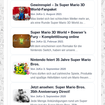
Gewinnspiel – 3x Super Mario 3D
World-Fanpaket
Von JoKo
•
1. August 2021
Was bietet sich bei schlechten Wetter mehr an,
als eine Runde Super Mario 3D World zu
spielen? In…
Super Mario 3D World + Bowser’s
Fury – Komplettlösung online
Von JoKo
•
11. Februar 2021
Mit dem erscheinen vom Remake für die
Nintendo Switch, haben wir unsere
Komplettlösung für das Spiel überarbeitet und…
Nintendo feiert 35 Jahre Super Mario
Bros.
Von JoKo
•
3. September 2020
Fans dürfen sich auf zahlreiche Spiele, Produkte
und spaßige Aktivitäten rund um Mario freuen
Super Mario 3D All-Stars,…
Jetzt ansehen: Super Mario Bros.
35th Anniversary Direct!
Von JoKo
•
3. September 2020
Jede Menge Ankündigungen rund um Super
Mario bot die Super Mario Bros. 35th