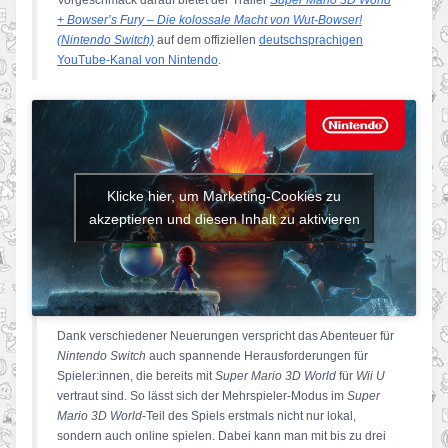
+ Bowser’s Fury – Die kolossale Macht von Wut-Bowser!
(Nintendo Switch)
auf dem offiziellen
deutschsprachigen
YouTube-Kanal von Nintendo
.
Klicke hier, um Marketing-Cookies zu
akzeptieren und diesen Inhalt zu aktivieren
Dank verschiedener Neuerungen verspricht das Abenteuer für
Nintendo Switch
auch spannende Herausforderungen für
Spieler:innen, die bereits mit
Super Mario 3D World
für
Wii U
vertraut sind. So lässt sich der Mehrspieler-Modus im
Super
Mario 3D World
-Teil des Spiels erstmals nicht nur lokal,
sondern auch online spielen. Dabei kann man mit bis zu drei