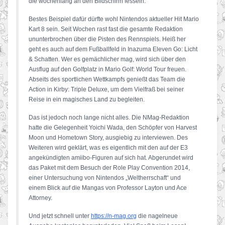
die wochenlang an den Bildschirm fesseln.
Bestes Beispiel dafür dürfte wohl Nintendos aktueller Hit Mario
Kart 8 sein. Seit Wochen rast fast die gesamte Redaktion
ununterbrochen über die Pisten des Rennspiels. Heiß her
geht es auch auf dem Fußballfeld in Inazuma Eleven Go: Licht
& Schatten. Wer es gemächlicher mag, wird sich über den
Ausflug auf den Golfplatz in Mario Golf: World Tour freuen.
Abseits des sportlichen Wettkampfs genießt das Team die
Action in Kirby: Triple Deluxe, um dem Vielfraß bei seiner
Reise in ein magisches Land zu begleiten.
Das ist jedoch noch lange nicht alles. Die NMag-Redaktion
hatte die Gelegenheit Yoichi Wada, den Schöpfer von Harvest
Moon und Hometown Story, ausgiebig zu interviewen. Des
Weiteren wird geklärt, was es eigentlich mit den auf der E3
angekündigten amiibo-Figuren auf sich hat. Abgerundet wird
das Paket mit dem Besuch der Role Play Convention 2014,
einer Untersuchung von Nintendos „Weltherrschaft“ und
einem Blick auf die Mangas von Professor Layton und Ace
Attorney.
Und jetzt schnell unter
https://n-mag.org
die nagelneue