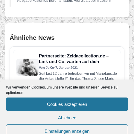
Ausgabe kostenlos herunterladen. Viel Spaß beim Lesen!
Ähnliche News
Partnerseite: Zeldacollection.de –
Link und Co. warten auf dich
Von JoKo
•
7. Januar 2021
Seit fast 12 Jahre betreiben wir mit Mariofans.de
die Anlaufstelle #1 für das Thema Super Mario.
Mit unseren…
Wir verwenden Cookies, um unsere Website und unseren Service zu
Pressemitteilung NMag #65 – Und es
optimieren.
hat „spritz“ gemacht
Von JoKo
•
6. Oktober 2016
Cookies akzeptieren
Der Herbst hält Einzug in hiesige Gegenden und
die NMag-Redaktion ist aus ihrem langen
Ablehnen
Sommer-Urlaub zurück. Um sich…
Partner: NMag #63 – Weltenrettung
Einstellungen anzeigen
Von JoKo
•
28. März 2016