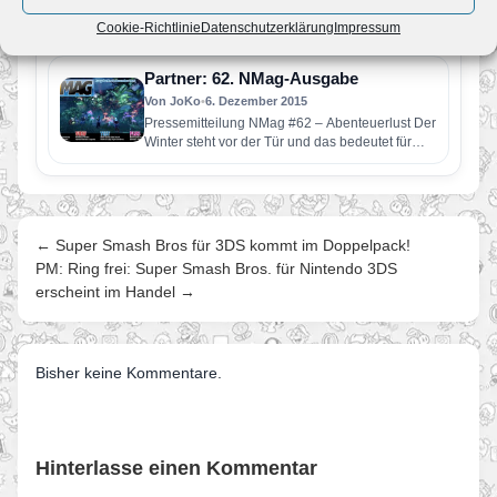
Der Frühling ist da und damit endlich auch die
Cookie-Richtlinie
Datenschutzerklärung
Impressum
neue NMag-Ausgabe! Diesmal hat sich die
NMag-Redaktion nach Hyrule…
Partner: 62. NMag-Ausgabe
Von JoKo
•
6. Dezember 2015
Pressemitteilung NMag #62 – Abenteuerlust Der
Winter steht vor der Tür und das bedeutet für
viele Videospieler reichlich…
← Super Smash Bros für 3DS kommt im Doppelpack!
PM: Ring frei: Super Smash Bros. für Nintendo 3DS
erscheint im Handel →
Bisher keine Kommentare.
Hinterlasse einen Kommentar