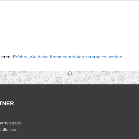
zieren.
Erfahre, wie deine Kommentardaten verarbeitet werden.
TNER
artylegacy
ollection