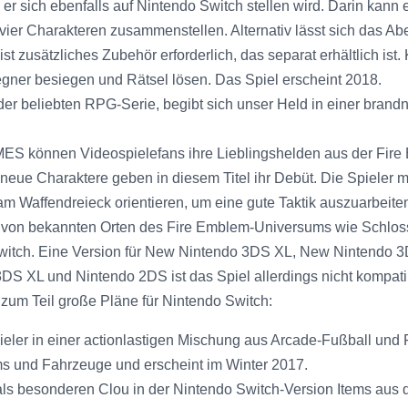
r sich ebenfalls auf Nintendo Switch stellen wird. Darin kann e
zu vier Charakteren zusammenstellen. Alternativ lässt sich das
t zusätzliches Zubehör erforderlich, das separat erhältlich ist
ner besiegen und Rätsel lösen. Das Spiel erscheint 2018.
der beliebten RPG-Serie, begibt sich unser Held in einer bran
 können Videospielefans ihre Lieblingshelden aus der Fire 
 neue Charaktere geben in diesem Titel ihr Debüt. Die Spieler 
m Waffendreieck orientieren, um eine gute Taktik auszuarbeiten
on bekannten Orten des Fire Emblem-Universums wie Schloss 
 Switch. Eine Version für New Nintendo 3DS XL, New Nintendo 3
3DS XL und Nintendo 2DS ist das Spiel allerdings nicht kompati
zum Teil große Pläne für Nintendo Switch:
ieler in einer actionlastigen Mischung aus Arcade-Fußball un
ems und Fahrzeuge und erscheint im Winter 2017.
als besonderen Clou in der Nintendo Switch-Version Items aus