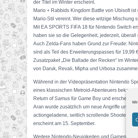
der Titel im Winter erscheint.
Mario + Rabbids Kingdom Battle von Ubisoft ist
Mario-Stil vereint. Wer diese witzige Mischung 
Mit EA SPORTS FIFA 18 für Nintendo Switch ers
haben sie so die Gelegenheit, jederzeit, überal
Auch Zelda-Fans haben Grund zur Freude: Ninten
sind als Teil des Erweiterungspasses für 19,99 
Zusatzpaket „Die Ballade der Recken“ im Winte
von Daruk, Revali, Mipha und Urbosa zusammen
Während in der Videopräsentation Nintendo Spot
eines klassischen Metroid-Abenteuers bekannt.
Return of Samus für Game Boy und erscheint fü
Wir
Aran wurde zusätzlich um neue Angriffe und Fäh
actiongeladene, seitlich scrollende Shooter wur
C
erscheint am 15. September.
Weitere Nintendo-Neuigkeiten und Gameplay-V