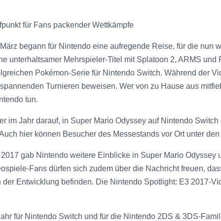
fpunkt für Fans packender Wettkämpfe
m März begann für Nintendo eine aufregende Reise, für die nun
he unterhaltsamer Mehrspieler-Titel mit Splatoon 2, ARMS un
 erfolgreichen Pokémon-Serie für Nintendo Switch. Während der
 spannenden Turnieren beweisen. Wer von zu Hause aus mitfiebe
ntendo tun.
r im Jahr darauf, in Super Mario Odyssey auf Nintendo Switch
 Auch hier können Besucher des Messestands vor Ort unter den 
3 2017 gab Nintendo weitere Einblicke in Super Mario Odyssey u
ospiele-Fans dürfen sich zudem über die Nachricht freuen, dass
der Entwicklung befinden. Die Nintendo Spotlight: E3 2017-V
 Jahr für Nintendo Switch und für die Nintendo 2DS & 3DS-Familie 