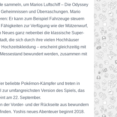
de sammeln, um Marios Luftschiff – Die Odyssey
 mit Geheimnissen und Überraschungen. Mario
ieren: Er kann zum Beispiel Fahrzeuge steuern
 Fähigkeiten zur Verfügung wie der Mützenwurf,
n Neues ganz nebenbei die klassische Super-
adt, die sich durch ihre vielen Hochhäuser
Hochzeitskleidung – erscheint gleichzeitig mit
E3 Messestand bewundert werden, zusammen mit
 beliebte Pokémon-Kämpfer und treten in
ur umfangreichsten Version des Spiels, das
eint am 22. September.
 von der Vorder- und der Rückseite aus bewundern
finden. Yoshis neues Abenteuer beginnt 2018.