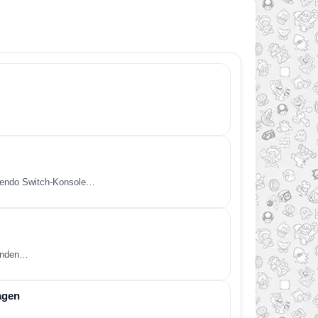
intendo Switch-Konsole…
kunden…
agen