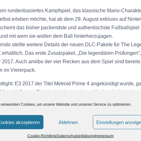
 ein rundenbasiertes Kampfspiel, das klassische Mario-Charak
selbst erleben möchte, hat ab dem 29. August exklusiv auf Nint
cheint das bisher packendste und authentischste Fußballspiel
l und mit wem sie wollen dem Ball hinterherzujagen.
do stellte weitere Details der neuen DLC-Pakete für The Legen
€ erhältlich. Das erste Zusatzpaket, „Die legendären Prüfungen“,
r 2017. Auch amiibo der vier Recken aus dem Spiel sind bereit
 im Viererpack.
light: E3 2017 der Titel Metroid Prime 4 angekündigt wurde, g
 Metroid: Samus Returns ist eine moderne Neubearbeitung des 
r die Konsolen der Nintendo 2DS & 3DS-Familie. Das Arsenal d
 verwenden Cookies, um unsere Website und unseren Service zu optimieren.
igkeiten erweitert wie den Melee-Konter, den Zielerfassungsmo
de komplett neu erstellt und bietet mitreißende 3D-Grafik und e
ookies akzeptieren
Ablehnen
Einstellungen anzeig
Cookie-Richtlinie
Datenschutzerklärung
Impressum
ideos von Nintendo Switch- und Nintendo 2DS & 3DS-Spielen 