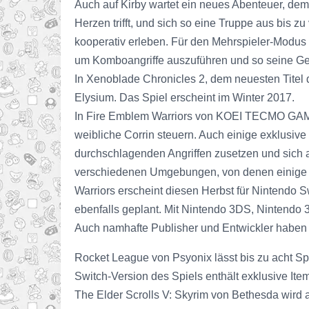
Auch auf Kirby wartet ein neues Abenteuer, dem e
Herzen trifft, und sich so eine Truppe aus bis 
kooperativ erleben. Für den Mehrspieler-Modus is
um Komboangriffe auszuführen und so seine Geg
In Xenoblade Chronicles 2, dem neuesten Titel 
Elysium. Das Spiel erscheint im Winter 2017.
In Fire Emblem Warriors von KOEI TECMO GAMES
weibliche Corrin steuern. Auch einige exklusive
durchschlagenden Angriffen zusetzen und sich a
verschiedenen Umgebungen, von denen einige v
Warriors erscheint diesen Herbst für Nintendo
ebenfalls geplant. Mit Nintendo 3DS, Nintendo 
Auch namhafte Publisher und Entwickler haben 
Rocket League von Psyonix lässt bis zu acht Sp
Switch-Version des Spiels enthält exklusive It
The Elder Scrolls V: Skyrim von Bethesda wird 