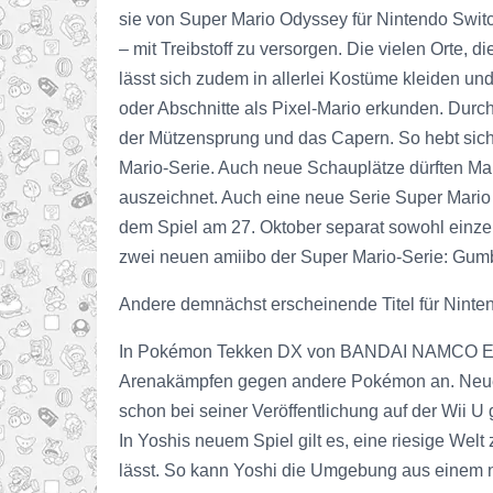
sie von Super Mario Odyssey für Nintendo Switc
– mit Treibstoff zu versorgen. Die vielen Orte,
lässt sich zudem in allerlei Kostüme kleiden u
oder Abschnitte als Pixel-Mario erkunden. Dur
der Mützensprung und das Capern. So hebt sich
Mario-Serie. Auch neue Schauplätze dürften Mar
auszeichnet. Auch eine neue Serie Super Mario 
dem Spiel am 27. Oktober separat sowohl einz
zwei neuen amiibo der Super Mario-Serie: Gu
Andere demnächst erscheinende Titel für Ninte
In Pokémon Tekken DX von BANDAI NAMCO Enter
Arenakämpfen gegen andere Pokémon an. Neue K
schon bei seiner Veröffentlichung auf der Wii
In Yoshis neuem Spiel gilt es, eine riesige Wel
lässt. So kann Yoshi die Umgebung aus einem n