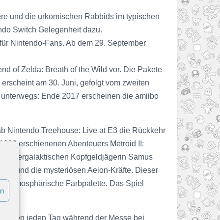
tere und die urkomischen Rabbids im typischen
endo Switch Gelegenheit dazu.
 für Nintendo-Fans. Ab dem 29. September
d of Zelda: Breath of the Wild vor. Die Pakete
 erscheint am 30. Juni, gefolgt vom zweiten
s unterwegs: Ende 2017 erscheinen die amiibo
ab Nintendo Treehouse: Live at E3 die Rückkehr
1992 erschienenen Abenteuers Metroid II:
er intergalaktischen Kopfgeldjägerin Samus
dus und die mysteriösen Aeion-Kräfte. Dieser
ine atmosphärische Farbpalette. Das Spiel
en
werden jeden Tag während der Messe bei