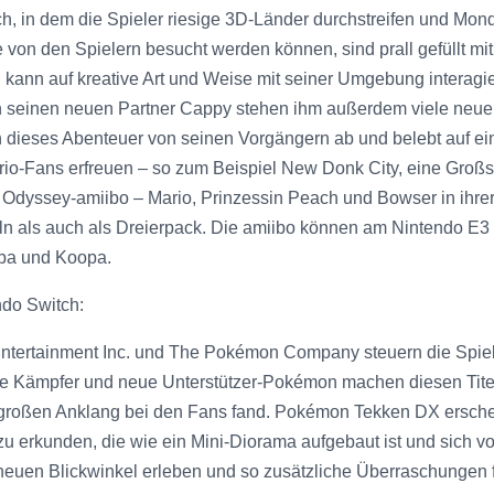
h, in dem die Spieler riesige 3D-Länder durchstreifen und Mon
 die von den Spielern besucht werden können, sind prall gefüllt
nd kann auf kreative Art und Weise mit seiner Umgebung interag
ch seinen neuen Partner Cappy stehen ihm außerdem viele neue
 dieses Abenteuer von seinen Vorgängern ab und belebt auf ei
io-Fans erfreuen – so zum Beispiel New Donk City, eine Großst
Odyssey-amiibo – Mario, Prinzessin Peach und Bowser in ihrer 
eln als auch als Dreierpack. Die amiibo können am Nintendo 
mba und Koopa.
ndo Switch:
tainment Inc. und The Pokémon Company steuern die Spieler
ämpfer und neue Unterstützer-Pokémon machen diesen Titel z
 U großen Anklang bei den Fans fand. Pokémon Tekken DX ersch
t zu erkunden, die wie ein Mini-Diorama aufgebaut ist und sich
euen Blickwinkel erleben und so zusätzliche Überraschungen 