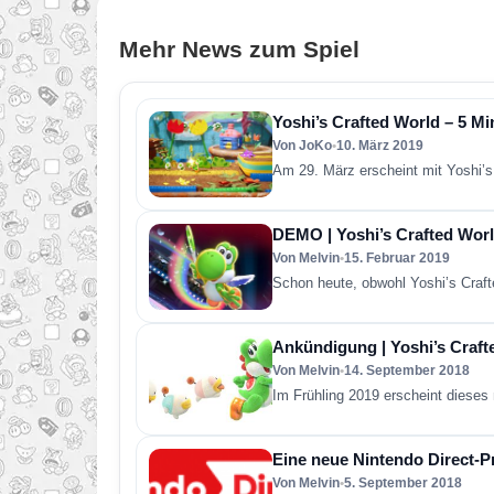
Mehr News zum Spiel
Yoshi’s Crafted World – 5 M
Von JoKo
•
10. März 2019
Am 29. März erscheint mit Yoshi’s
DEMO | Yoshi’s Crafted Wor
Von Melvin
•
15. Februar 2019
Schon heute, obwohl Yoshi’s Craft
Ankündigung | Yoshi’s Craft
Von Melvin
•
14. September 2018
Im Frühling 2019 erscheint diese
Eine neue Nintendo Direct-P
Von Melvin
•
5. September 2018