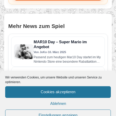
Mehr News zum Spiel
MAR10 Day – Super Mario im
Angebot
Von JoKo
•
10. März 2025
Passend zum heutigen Mar10 Day startet im My
Nintendo Store eine besondere Rabattaktion
rund um Mario und seine…
Paper Mario: The Origami King –
Komplettlösung gestartet
Wir verwenden Cookies, um unsere Website und unseren Service zu
optimieren.
Von JoKo
•
29. August 2020
Vor knapp einem Monat ist Paper Mario für die
Cookies akzeptieren
Nintendo Switch erschienen. Wir haben die Zeit
genutzt um…
Paper Mario: The Origami King –
Ablehnen
Review online
Von JoKo
•
20. Juli 2020
Einstellungen anzeigen