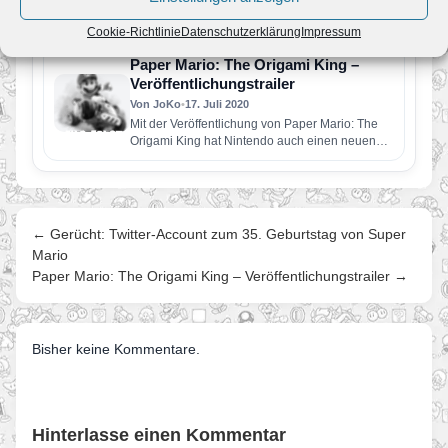
Papier-Mario ist zurück und begibt sich auf sein
erstes Abenteuer auf der Nintendo Switch. Nach
Cookie-Richtlinie
Datenschutzerklärung
Impressum
einem kurzen Sidekick…
Paper Mario: The Origami King –
Veröffentlichungstrailer
Von JoKo
•
17. Juli 2020
Mit der Veröffentlichung von Paper Mario: The
Origami King hat Nintendo auch einen neuen
Trailer online gestellt. Er…
← Gerücht: Twitter-Account zum 35. Geburtstag von Super
Mario
Paper Mario: The Origami King – Veröffentlichungstrailer →
Bisher keine Kommentare.
Hinterlasse einen Kommentar