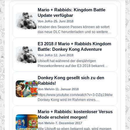
Mario + Rabbids: Kingdom Battle
Update verfügbar
Von JoKo
•
25. Juni 2018
Inhaber des Season Passes können ab sofort
das neue DLC herunterladen und so weitere
Level mit Donkey Kong…
E3 2018 // Mario + Rabbids Kingdom
Battle: Donkey Kong Adventure
Von JoKo
•
12. Juni 2018
Ubisoft hat während der diesjährigen
Pressekonferenz auf der E3 2018 bekannt
gegeben, dass derDLC „Donkey Kong
Adventure“ für…
Donkey Kong gesellt sich zu den
Rabbids!
Von Melvin
•
11. Januar 2018
https://www.youtube.com/watch?v=3-DZq19iklw
Donkey Kong wird im Rahmen eines
kommenden Updates für Mario + Rabbids:
Kingdom Battle als spielbarer Charakter…
Mario + Rabbids: kostenloser Versus
Mode erscheint morgen!
Von Melvin
•
7. Dezember 2017
Wie Ubisoft so eben bekannt gab, wird morgen