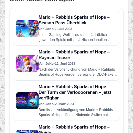
Mario + Rabbids Sparks of Hope –
Season Pass Überblick
Von JoKo
•
7. Juli 2023
In der Gaming-Welt ist es schon fast üblich
geworden Spiele mit zusätzlichen Inhalten zum
kostenpflichtigen Download zu versorgen…
Mario + Rabbids Sparks of Hope –
Rayman Teaser
Von JoKo
•
12. Juni 2023
Nach der Veröffentlichung von Mario + Rabbids
Sparks of Hope wurden bereits drei DLC-Pakete
angekündigt. Paket 1 The…
Mario + Rabbids Sparks of Hope –
Der Turm der Verloooorenen – jetzt
verfügbar
Von JoKo
•
2. März 2023
Bereits zur Ankündigung von Mario + Rabbids
Sparks of Hope für die Nintendo Switch hat
Ubisoft ein DLC…
Mario + Rabbids Sparks of Hope –
Guide