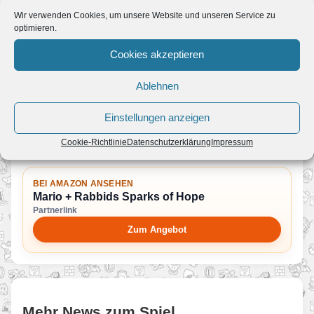
Bei Amazon bestellen:
Mario + Rabbids Sparks of Hope
Wir verwenden Cookies, um unsere Website und unseren Service zu
optimieren.
Bei Amazon bestellen:
Mario + Rabbids Sparks of Hope
Gold Edition
Cookies akzeptieren
Ablehnen
ERFAHRE MEHR ZUM SPIEL
Mario + Rabbids Sparks of Hope
Einstellungen anzeigen
Mario + Rabbids Sparks of Hope
Cookie-Richtlinie
Datenschutzerklärung
Impressum
BEI AMAZON ANSEHEN
Mario + Rabbids Sparks of Hope
Partnerlink
Zum Angebot
Mehr News zum Spiel