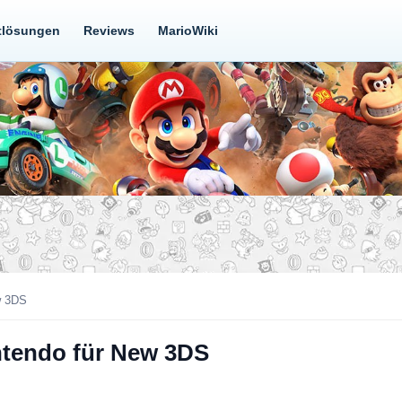
tlösungen
Reviews
MarioWiki
w 3DS
intendo für New 3DS