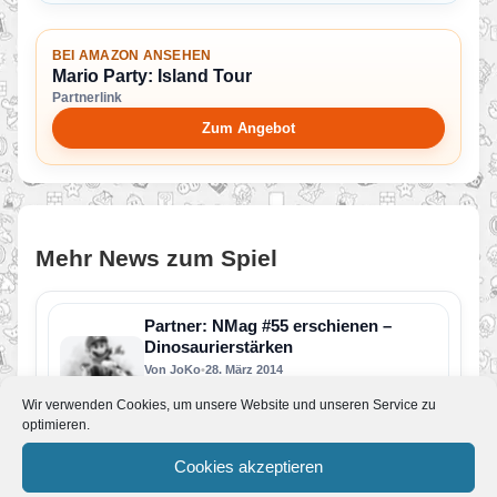
BEI AMAZON ANSEHEN
Mario Party: Island Tour
Partnerlink
Zum Angebot
Mehr News zum Spiel
Partner: NMag #55 erschienen –
Dinosaurierstärken
Von JoKo
•
28. März 2014
Die dunkle Jahreszeit wird durch
Wir verwenden Cookies, um unsere Website und unseren Service zu
Frühlingstemperaturen abgelöst, die Tage
optimieren.
werden wieder länger und neue Titel für Wii U…
PM: Feiern in den Wolken mit Mario
Cookies akzeptieren
Party: Island Tour