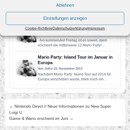
Von JoKo
•
16. Januar 2014
Ablehnen
Morgen ist es soweit und Mario Party: Island
Tour erscheint auch in Europa. Nintendo hat nun
noch eine…
Einstellungen anzeigen
Am kommenden Freitag gibt es eine
neue Mario Party!
Cookie-Richtlinie
Datenschutzerklärung
Impressum
Von Melvin
•
14. Januar 2014
Am kommenden Freitag ist es soweit, dann
erscheint die mittlerweile 12.Mario Party!
Während die ersten 10. Mario…
Mario Party: Island Tour im Januar in
Europa
Von JoKo
•
15. November 2013
Nachdem Mario Party: Island Tour auf 2014 für
Europa verschoben wurde, blieb noch ein
genaues Datum aus. Nun…
← Nintendo Direct // Neue Informationen zu New Super
Luigi U
Game & Wario erscheint im Juni →