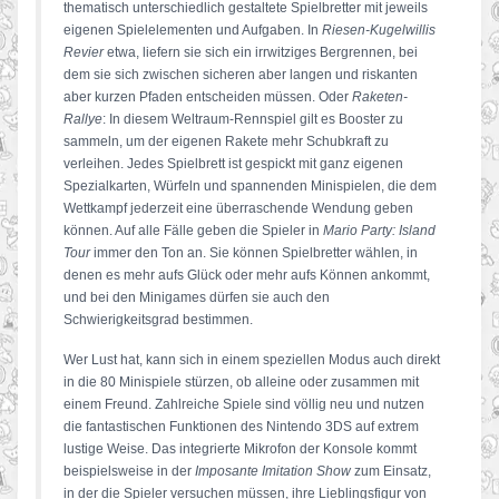
thematisch unterschiedlich gestaltete Spielbretter mit jeweils
eigenen Spielelementen und Aufgaben. In
Riesen-Kugelwillis
Revier
etwa, liefern sie sich ein irrwitziges Bergrennen, bei
dem sie sich zwischen sicheren aber langen und riskanten
aber kurzen Pfaden entscheiden müssen. Oder
Raketen-
Rallye
: In diesem Weltraum-Rennspiel gilt es Booster zu
sammeln, um der eigenen Rakete mehr Schubkraft zu
verleihen. Jedes Spielbrett ist gespickt mit ganz eigenen
Spezialkarten, Würfeln und spannenden Minispielen, die dem
Wettkampf jederzeit eine überraschende Wendung geben
können. Auf alle Fälle geben die Spieler in
Mario Party: Island
Tour
immer den Ton an. Sie können Spielbretter wählen, in
denen es mehr aufs Glück oder mehr aufs Können ankommt,
und bei den Minigames dürfen sie auch den
Schwierigkeitsgrad bestimmen.
Wer Lust hat, kann sich in einem speziellen Modus auch direkt
in die 80 Minispiele stürzen, ob alleine oder zusammen mit
einem Freund. Zahlreiche Spiele sind völlig neu und nutzen
die fantastischen Funktionen des Nintendo 3DS auf extrem
lustige Weise. Das integrierte Mikrofon der Konsole kommt
beispielsweise in der
Imposante Imitation Show
zum Einsatz,
in der die Spieler versuchen müssen, ihre Lieblingsfigur von