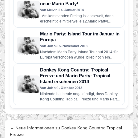
neue Mario Party!
Von Melvin
•
14. Januar 2014
Am kommenden Freitag ist es soweit, dann
erscheint die mittlerweile 12.Mario Party!
Während die ersten 10. Mario…
Mario Party: Island Tour im Januar in
Europa
Von JoKo
•
15. November 2013
Nachdem Mario Party: Island Tour auf 2014 für
Europa verschoben wurde, blieb noch ein
genaues Datum aus. Nun…
Donkey Kong Country: Tropical
Freeze und Mario Party: Tropical
Island erscheinen 2014
Von JoKo
•
1. Oktober 2013
Nintendo hat heute angekündigt, dass Donkey
Kong Country: Tropical Freeze und Mario Party:
Tropical Island erst 2014 erscheinen werden.
In…
← Neue Informationen zu Donkey Kong Country: Tropical
Freeze