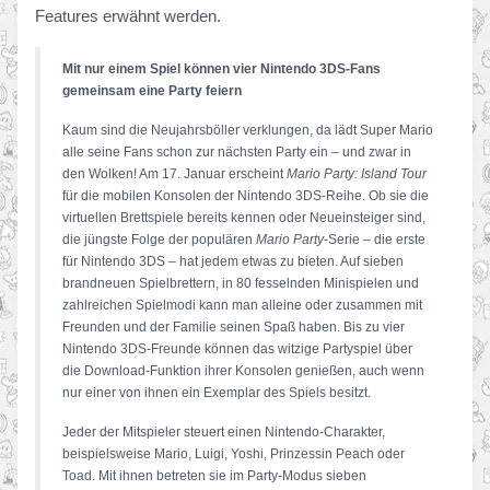
Features erwähnt werden.
Mit nur einem Spiel können vier Nintendo 3DS-Fans
gemeinsam eine Party feiern
Kaum sind die Neujahrsböller verklungen, da lädt Super Mario
alle seine Fans schon zur nächsten Party ein – und zwar in
den Wolken! Am 17. Januar erscheint
Mario Party: Island Tour
für die mobilen Konsolen der Nintendo 3DS-Reihe. Ob sie die
virtuellen Brettspiele bereits kennen oder Neueinsteiger sind,
die jüngste Folge der populären
Mario Party
-Serie – die erste
für Nintendo 3DS – hat jedem etwas zu bieten. Auf sieben
brandneuen Spielbrettern, in 80 fesselnden Minispielen und
zahlreichen Spielmodi kann man alleine oder zusammen mit
Freunden und der Familie seinen Spaß haben. Bis zu vier
Nintendo 3DS-Freunde können das witzige Partyspiel über
die Download-Funktion ihrer Konsolen genießen, auch wenn
nur einer von ihnen ein Exemplar des Spiels besitzt.
Jeder der Mitspieler steuert einen Nintendo-Charakter,
beispielsweise Mario, Luigi, Yoshi, Prinzessin Peach oder
Toad. Mit ihnen betreten sie im Party-Modus sieben