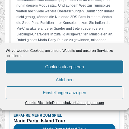
nur in diesem Modus statt. Und auf dem Weg zur Turmspitze
warten noch viele weitere Überraschungen. Damit noch immer
nicht genug, können die Nintendo 3DS-Fans in einem Modus
die StreetPass-Funktion ihrer Konsole nutzen: Sie treffen die
Mii-Charaktere anderer Spieler und treten gegen deren
Lieblings-Charaktere in zufällig ausgewählten Minispielen an.
Dabei gibt es Mario-Party-Punkte zu gewinnen, mit denen
man im spielinternen Shop auf Einkaufstour gehen kann.
Wir verwenden Cookies, um unsere Website und unseren Service zu
optimieren.
Mario Party: Island Tour
wird ab 17. Januar sowohl im Handel
als auch in einer Download-Version im Nintendo eShop
Cookies akzeptieren
erhältlich sein. Und was hat es nun mit den Wolken auf sich?
Ganz einfach: Die Party-Insel mit ihren fantastischen
Spielwelten schwebt hoch am Himmel, und die Spieler steigen
Ablehnen
zu Beginn in Luftblasen zu ihr auf. So erreicht jeder Fan der
Kultserie
Mario Party
garantiert einen neuen Spielspaß-
Einstellungen anzeigen
Höhepunkt.
Cookie-Richtlinie
Datenschutzerklärung
Impressum
ERFAHRE MEHR ZUM SPIEL
Mario Party: Island Tour