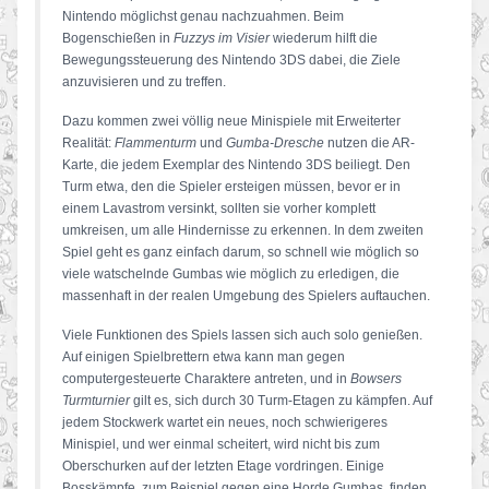
Nintendo möglichst genau nachzuahmen. Beim
Bogenschießen in
Fuzzys im Visier
wiederum hilft die
Bewegungssteuerung des Nintendo 3DS dabei, die Ziele
anzuvisieren und zu treffen.
Dazu kommen zwei völlig neue Minispiele mit Erweiterter
Realität:
Flammenturm
und
Gumba-Dresche
nutzen die AR-
Karte, die jedem Exemplar des Nintendo 3DS beiliegt. Den
Turm etwa, den die Spieler ersteigen müssen, bevor er in
einem Lavastrom versinkt, sollten sie vorher komplett
umkreisen, um alle Hindernisse zu erkennen. In dem zweiten
Spiel geht es ganz einfach darum, so schnell wie möglich so
viele watschelnde Gumbas wie möglich zu erledigen, die
massenhaft in der realen Umgebung des Spielers auftauchen.
Viele Funktionen des Spiels lassen sich auch solo genießen.
Auf einigen Spielbrettern etwa kann man gegen
computergesteuerte Charaktere antreten, und in
Bowsers
Turmturnier
gilt es, sich durch 30 Turm-Etagen zu kämpfen. Auf
jedem Stockwerk wartet ein neues, noch schwierigeres
Minispiel, und wer einmal scheitert, wird nicht bis zum
Oberschurken auf der letzten Etage vordringen. Einige
Bosskämpfe, zum Beispiel gegen eine Horde Gumbas, finden