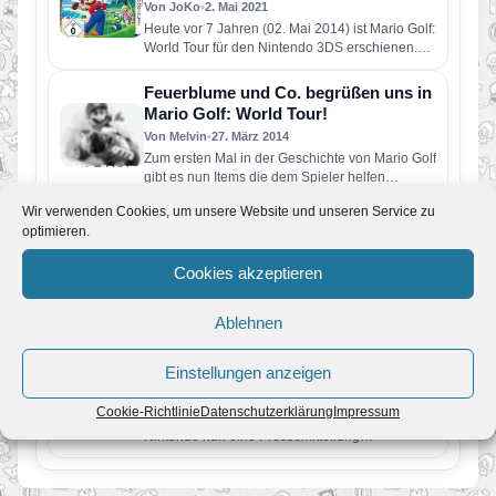
Von JoKo
•
2. Mai 2021
Heute vor 7 Jahren (02. Mai 2014) ist Mario Golf:
World Tour für den Nintendo 3DS erschienen.
Die…
Feuerblume und Co. begrüßen uns in
Mario Golf: World Tour!
Von Melvin
•
27. März 2014
Zum ersten Mal in der Geschichte von Mario Golf
gibt es nun Items die dem Spieler helfen
sollen…
Wir verwenden Cookies, um unsere Website und unseren Service zu
Mario spielt Golf unter Wasser!
optimieren.
Von Melvin
•
25. Februar 2014
Mario Golf: World Tour für den 3DS soll ein ganz
Cookies akzeptieren
besonderer Leckerbissen werden für Fans der
Serie mit…
Ablehnen
Vorfreude bekommt ein Datum: Mario
Kart 8 für Wii U erscheint am 30. Mai
(PM)
Einstellungen anzeigen
Von JoKo
•
14. Februar 2014
Cookie-Richtlinie
Datenschutzerklärung
Impressum
Zu gestrigen Nintendo Direct-Ausgabe hat
Nintendo nun eine Pressemitteilung
veröffentlicht. Unter Weiterlesen findet ihr die
komplette Mitteilung. Bei…