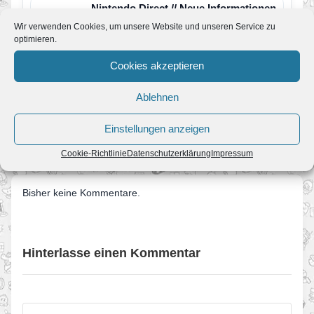
Nintendo Direct // Neue Informationen
zu Mario & Luigi: Dream Team Bros.
Wir verwenden Cookies, um unsere Website und unseren Service zu
Von JoKo
•
17. April 2013
optimieren.
In der heutigen Nintendo Direct-Ausgabe wurde
einiges zur Story vom vierten Teil der Serie
Cookies akzeptieren
bekannt gegeben. So spielen…
Ablehnen
← Neues Mario Golf im Sommer
Einstellungen anzeigen
Das Forum ist wieder online →
Cookie-Richtlinie
Datenschutzerklärung
Impressum
Bisher keine Kommentare.
Hinterlasse einen Kommentar