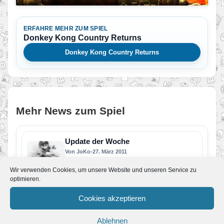
ERFAHRE MEHR ZUM SPIEL
Donkey Kong Country Returns
Donkey Kong Country Returns
Mehr News zum Spiel
Update der Woche
Von JoKo
•
27. März 2011
Lang genug war unsere Updatepause. Wir
Wir verwenden Cookies, um unsere Website und unseren Service zu
melden uns zurück mit einem neuen
Lösungsabschnitt zu Donkey Kong Country
optimieren.
Returns.…
Update der Woche + Review
Cookies akzeptieren
Von JoKo
•
18. Dezember 2010
Das letzte Update der Woche vor Weihnachten
fällt nocheinmal größer aus. Zuerst bringen wir
Ablehnen