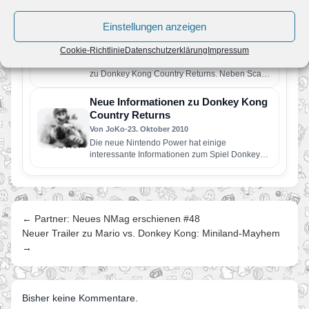
unsere Lösung für die…
Weitere Informationen zu Donkey
Einstellungen anzeigen
Kong Country Returns
Von JoKo
•
26. Oktober 2010
Cookie-Richtlinie
Datenschutzerklärung
Impressum
Wieder gibt es eine Menge neuer Informationen
zu Donkey Kong Country Returns. Neben Scans
zur aktuellen Nintendo Power…
Neue Informationen zu Donkey Kong
Country Returns
Von JoKo
•
23. Oktober 2010
Die neue Nintendo Power hat einige
interessante Informationen zum Spiel Donkey
Kong Country Returns veröffentlicht. – Cranky
Kong…
← Partner: Neues NMag erschienen #48
Neuer Trailer zu Mario vs. Donkey Kong: Miniland-Mayhem
→
Bisher keine Kommentare.