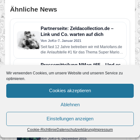
Ähnliche News
Partnerseite: Zeldacollection.de –
Link und Co. warten auf dich
Von JoKo
•
7. Januar 2021
Seit fast 12 Jahre betreiben wir mit Mariofans.de
die Anlaufstelle #1 für das Thema Super Mario.
Mit unseren…
Pressemitteilung NMag #65 – Und es
hat „spritz“ gemacht
Wir verwenden Cookies, um unsere Website und unseren Service zu
Von JoKo
•
6. Oktober 2016
optimieren.
Der Herbst hält Einzug in hiesige Gegenden und
die NMag-Redaktion ist aus ihrem langen
Cookies akzeptieren
Sommer-Urlaub zurück. Um sich…
Partner: NMag #63 – Weltenrettung
Ablehnen
Von JoKo
•
28. März 2016
Der Frühling ist da und damit endlich auch die
Einstellungen anzeigen
neue NMag-Ausgabe! Diesmal hat sich die
NMag-Redaktion nach Hyrule…
Cookie-Richtlinie
Datenschutzerklärung
Impressum
Partner: 62. NMag-Ausgabe
Von JoKo
•
6. Dezember 2015