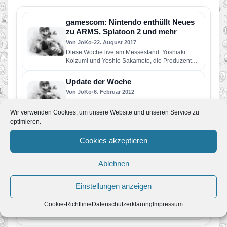
gamescom: Nintendo enthüllt Neues
zu ARMS, Splatoon 2 und mehr
Von JoKo
•
22. August 2017
Diese Woche live am Messestand: Yoshiaki
Koizumi und Yoshio Sakamoto, die Produzenten
von Super Mario Odyssey und Metroid…
Update der Woche
Von JoKo
•
6. Februar 2012
Passend zu unserem 4. Geburtstag, kehrt das
Update der Woche zurück. Und weil es das erste
Wir verwenden Cookies, um unsere Website und unseren Service zu
im neuen…
optimieren.
Update der Woche + Review
Cookies akzeptieren
Von JoKo
•
11. Dezember 2011
Wir haben Super Mario 3D Land durchgespielt
und präsentieren heute unseren Testbericht zum
Ablehnen
Spiel. Gleichzeitig haben wir die…
Update der Woche
Einstellungen anzeigen
Von JoKo
•
26. November 2011
Letzte Woche ist Super Mario 3D Land in
Cookie-Richtlinie
Datenschutzerklärung
Impressum
Europa erschienen. Wir haben uns die Zeit
genommen und das…