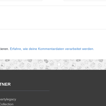
zieren.
Erfahre, wie deine Kommentardaten verarbeitet werden.
TNER
artylegacy
ollection