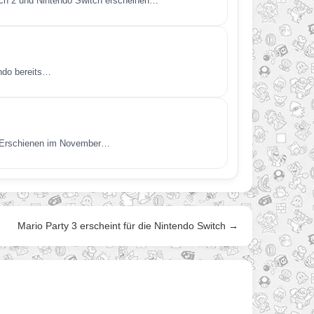
itch 2 und Nintendo Switch erscheinen…
endo bereits…
t. Erschienen im November…
Mario Party 3 erscheint für die Nintendo Switch →