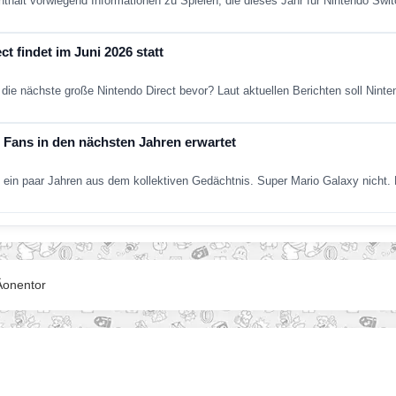
nthält vorwiegend Informationen zu Spielen, die dieses Jahr für Nintendo Sw
t findet im Juni 2026 statt
die nächste große Nintendo Direct bevor? Laut aktuellen Berichten soll Nint
Fans in den nächsten Jahren erwartet
ein paar Jahren aus dem kollektiven Gedächtnis. Super Mario Galaxy nich
Äonentor