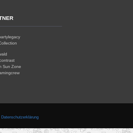
TNER
artylegacy
ollection
wald
ontrast
n Sun Zone
gamingcrew
.
Datenschutzerklärung