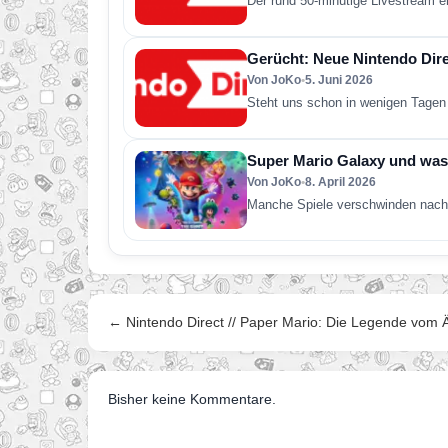
Der rund 50-minütige Livestream e
Gerücht: Neue Nintendo Direc
Von JoKo
•
5. Juni 2026
Steht uns schon in wenigen Tagen 
Super Mario Galaxy und was 
Von JoKo
•
8. April 2026
Manche Spiele verschwinden nach 
← Nintendo Direct // Paper Mario: Die Legende vom 
Bisher keine Kommentare.