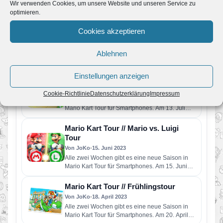
Wir verwenden Cookies, um unsere Website und unseren Service zu
optimieren.
Mario Kart Tour // Eiscreme-Tour-
Saison
Cookies akzeptieren
Von JoKo
•
7. September 2023
Alle zwei Wochen gibt es eine neue Saison in
Ablehnen
Mario Kart Tour für Smartphones. Am 06.
September startet…
Einstellungen anzeigen
Mario Kart Tour // Röhren Tour
Von JoKo
•
10. Juli 2023
Cookie-Richtlinie
Datenschutzerklärung
Impressum
Alle zwei Wochen gibt es eine neue Saison in
Mario Kart Tour für Smartphones. Am 13. Juli
startet…
Mario Kart Tour // Mario vs. Luigi
Tour
Von JoKo
•
15. Juni 2023
Alle zwei Wochen gibt es eine neue Saison in
Mario Kart Tour für Smartphones. Am 15. Juni
startet…
Mario Kart Tour // Frühlingstour
Von JoKo
•
18. April 2023
Alle zwei Wochen gibt es eine neue Saison in
Mario Kart Tour für Smartphones. Am 20. April