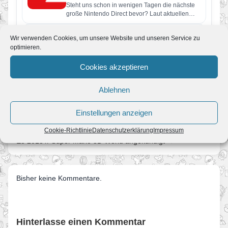
Steht uns schon in wenigen Tagen die nächste
große Nintendo Direct bevor? Laut aktuellen
Berichten soll Nintendo bereits…
Mariofans.de erhält Design-Level-Up:
Wir verwenden Cookies, um unsere Website und unseren Service zu
Neuer Look und übersichtlichere
optimieren.
Guides
Von JoKo
•
4. Juni 2026
Cookies akzeptieren
In den letzten Tagen hat sich auf Mariofans.de
einiges getan: Unsere Seite wurde optisch und
Ablehnen
technisch umfangreich überarbeitet…
Einstellungen anzeigen
← E3 2013 // Nintendo-Direct um 16 Uhr
Cookie-Richtlinie
Datenschutzerklärung
Impressum
E3 2013 // Super Mario 3D World angekündigt →
Bisher keine Kommentare.
Hinterlasse einen Kommentar