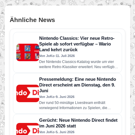
Ähnliche News
Nintendo Classics: Vier neue Retro-
Spiele ab sofort verfügbar – Wario
Land kehrt zurück
Von JoKo
•
11. Juli 2026
Der Nintendo Classics-Katalog wurde um vier
weitere Retro-Klassiker erweitert. Neu verfügbar
sind die folgenden Spiele: Wario Land: Super…
Pressemeldung: Eine neue Nintendo
Direct erscheint am Dienstag, den 9.
Juni
Von JoKo
•
9. Juni 2026
Der rund 50-minütige Livestream enthält
vorwiegend Informationen zu Spielen, die
dieses Jahr für Nintendo Switch 2 und Nintendo
Switch erscheinen…
Gerücht: Neue Nintendo Direct findet
im Juni 2026 statt
Von JoKo
•
5. Juni 2026