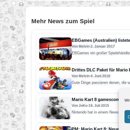
Mehr News zum Spiel
EBGames (Australien) listete
Von Melvin
•
2. Januar 2017
EBGames ein großer Spielehändler 
Drittes DLC Paket für Mario K
Von Melvin
•
4. Juni 2016
Gute Dinge passieren denen, die 
Mario Kart 8 gamescom-Turn
Wir
Von JoKo
•
19. Juli 2015
Nintendo hat in einem Newsletter
C
PM: Mario Kart 8: Neue Stre