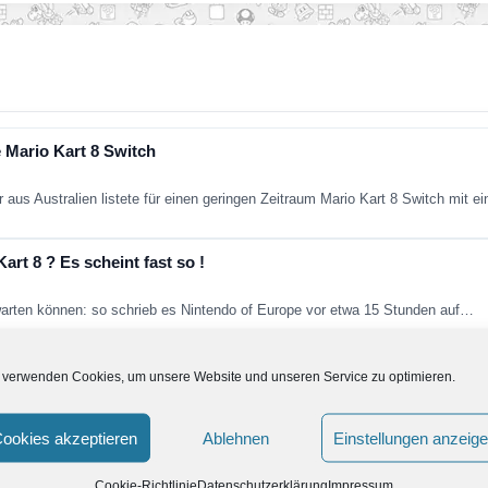
 Mario Kart 8 Switch
aus Australien listete für einen geringen Zeitraum Mario Kart 8 Switch mit e
art 8 ? Es scheint fast so !
warten können: so schrieb es Nintendo of Europe vor etwa 15 Stunden auf…
ier
 verwenden Cookies, um unsere Website und unseren Service zu optimieren.
 auf das Hauseigene Mario Kart 8-Turnier auf der Gamescom hingewiesen. S
ookies akzeptieren
Ablehnen
Einstellungen anzeig
cken, Charaktere und Fahrzeuge sorgen für noch mehr Spielspa
Cookie-Richtlinie
Datenschutzerklärung
Impressum