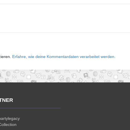
zieren.
Erfahre, wie deine Kommentardaten verarbeitet werden.
TNER
artylegacy
ollection