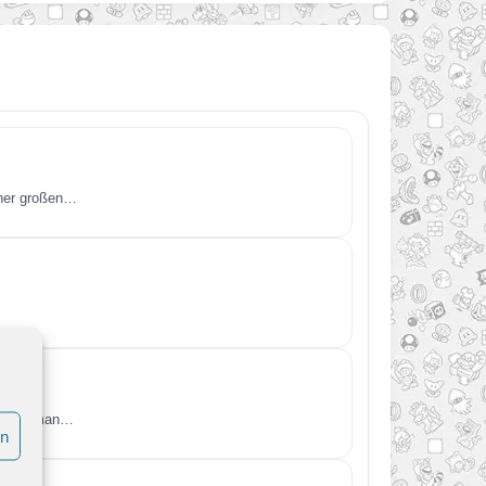
iner großen…
o kann man…
en
ß