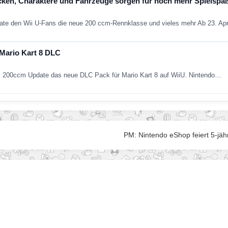
cken, Charaktere und Fahrzeuge sorgen für noch mehr Spielspa
date den Wii U-Fans die neue 200 ccm-Rennklasse und vieles mehr Ab 23. Ap
 Mario Kart 8 DLC
 200ccm Update das neue DLC Pack für Mario Kart 8 auf WiiU. Nintendo…
PM: Nintendo eShop feiert 5-jäh