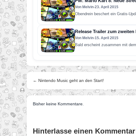
PM: Mario Kart 8: Neue Stre
Von Melvin
•
23. April 2015
Obendrein beschert ein Gratis-Up
Release Trailer zum zweiten
Von Melvin
•
15. April 2015
Bald erscheint zusammen mit dem
← Nintendo Music geht an den Start!
Bisher keine Kommentare.
Hinterlasse einen Kommentar