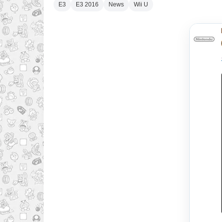
E3
E3 2016
News
Wii U