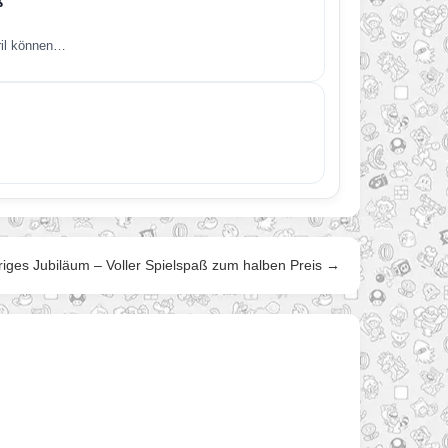
ß
ril können…
riges Jubiläum – Voller Spielspaß zum halben Preis →