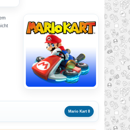
rem
icht
Mario Kart 8