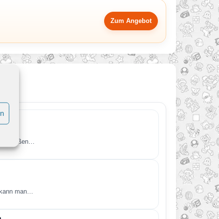
Zum Angebot
en
iner großen…
o kann man…