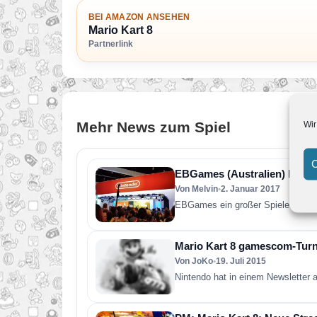
BEI AMAZON ANSEHEN
Mario Kart 8
Partnerlink
Mehr News zum Spiel
Wir
C
EBGames (Australien) listete
Von Melvin
•
2. Januar 2017
EBGames ein großer Spielehändler 
Mario Kart 8 gamescom-Turn
Von JoKo
•
19. Juli 2015
Nintendo hat in einem Newsletter