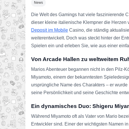
News
Die Welt des Gamings hat viele faszinierende C
dieser kleine italienische Klempner die Herze
Deposit im Mobile
Casino, die ständig aktualisi
weiterentwickelt. Doch was steckt hinter der Ent
Spielen ein und erleben Sie, wie aus einer ein
Von Arcade Hallen zu weltweitem R
Marios Abenteuer begannen nicht in den Pilz-Kö
Miyamoto, einem der bekanntesten Spieledesigne
ursprüngliche Name des Charakters – er wurde u
seine Persönlichkeit und seine Geschichte entwi
Ein dynamisches Duo: Shigeru Miya
Während Miyamoto oft als Vater von Mario bezeich
Entwickler sind. Einer der wichtigsten Namen in