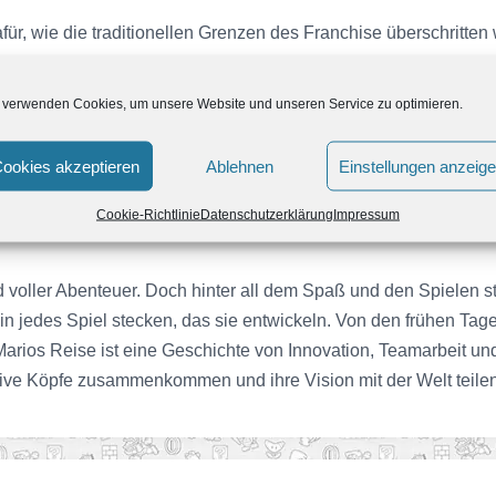
für, wie die traditionellen Grenzen des Franchise überschritten 
ine einzigartigen Herausforderungen und Charaktere bietet. Di
ügte dem Gameplay eine ganz neue Dimension hinzu.
 verwenden Cookies, um unsere Website und unseren Service zu optimieren.
Erfolgsgeschichte. Spiele wie „Mario Kart 8 Deluxe“ und „Super 
ookies akzeptieren
Ablehnen
Einstellungen anzeig
der Switch geeignet ist. Dann gibt es noch „Super Mario Maker 2
ch die Kreativität der weltweiten
Online
Gemeinschaft zu nutzen
Cookie-Richtlinie
Datenschutzerklärung
Impressum
und voller Abenteuer. Doch hinter all dem Spaß und den Spielen s
 in jedes Spiel stecken, das sie entwickeln. Von den frühen Tag
arios Reise ist eine Geschichte von Innovation, Teamarbeit un
ative Köpfe zusammenkommen und ihre Vision mit der Welt teilen