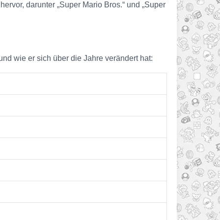
 hervor, darunter „Super Mario Bros.“ und „Super
und wie er sich über die Jahre verändert hat: