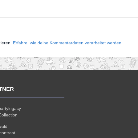
zieren.
Erfahre, wie deine Kommentardaten verarbeitet werden.
TNER
artylegacy
ollection
wald
ontrast