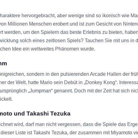
haraktere hervorgebracht, aber wenige sind so ikonisch wie Ma
n von Millionen Menschen erobert und ist zum Gesicht von Nin
ert werden, um den Spielern das beste Erlebnis zu bieten, haben
wicklung solch eines zeitlosen Spiels? Tauchen Sie mit uns in d
fachen Idee ein weltweites Phänomen wurde.
uhm
nigreichen, sondern in den pulsierenden Arcade Hallen der frü
r der Welt, hatte Mario sein Debüt in „Donkey Kong“. Interess
rsprünglich „Jumpman“ genannt. Doch mit der Zeit hat sich ni
ckelt.
moto und Takashi Tezuka
net wird, darf man nicht vergessen, dass die Spiele das Ergebni
 dieser Liste ist Takashi Tezuka, der zusammen mit Miyamoto viel