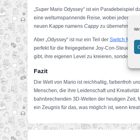
„Super Mario Odyssey“ ist ein Paradebeispiel da
eine weltumspannende Reise, wobei jeder Ort se
neuen Kappe namens
Cappy
zu übernehmen, f
Wir
Aber „Odyssey“ ist nur ein Teil der
Switch Mario
C
perfekt für die freigegebene Joy-Con-Steuerung 
gibt, ihre eigenen Level zu kreieren, sondern au
Fazit
Die Welt von Mario ist reichhaltig, farbenfroh 
Menschen, die ihre Leidenschaft und Kreativität
bahnbrechenden 3D-Welten der heutigen Zeit, M
ein Zeugnis für das, was möglich ist, wenn kre