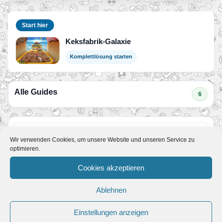
Start hier
Keksfabrik-Galaxie
Komplettlösung starten
Alle Guides
6
Kokon-Asteroiden-Galaxie
Wir verwenden Cookies, um unsere Website und unseren Service zu
Guide
•
20. September 2020
optimieren.
Du kommst in Super Mario Galaxy in der Kokon-
Asteroiden-Galaxie nicht weiter? In unserer
Cookies akzeptieren
Komplettlösungen findest du Hilfe! Wir…
Tränen-Galaxie
Ablehnen
Guide
•
20. September 2020
Super Mario Galaxy – Komplettlösung Glasstrand-
Einstellungen anzeigen
Galaxie Test-Blase Phantom-Galaxie Schwimmland-