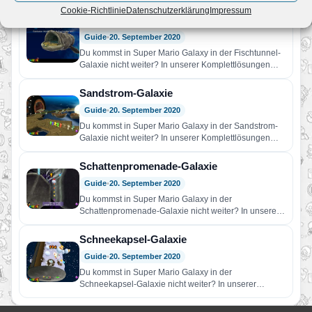
Galaxie Tränen-Galaxie Bowser Jr.s Schiffsfabrik <—
Cookie-Richtlinie
Datenschutzerklärung
Impressum
Badezimmer Zurück zur Übersicht…
Fischtunnel-Galaxie
Guide
•
20. September 2020
Du kommst in Super Mario Galaxy in der Fischtunnel-
Galaxie nicht weiter? In unserer Komplettlösungen
findest du Hilfe! Wir…
Sandstrom-Galaxie
Guide
•
20. September 2020
Du kommst in Super Mario Galaxy in der Sandstrom-
Galaxie nicht weiter? In unserer Komplettlösungen
findest du Hilfe! Wir…
Schattenpromenade-Galaxie
Guide
•
20. September 2020
Du kommst in Super Mario Galaxy in der
Schattenpromenade-Galaxie nicht weiter? In unserer
Komplettlösungen findest du Hilfe! Wir…
Schneekapsel-Galaxie
Guide
•
20. September 2020
Du kommst in Super Mario Galaxy in der
Schneekapsel-Galaxie nicht weiter? In unserer
Komplettlösungen findest du Hilfe! Wir…