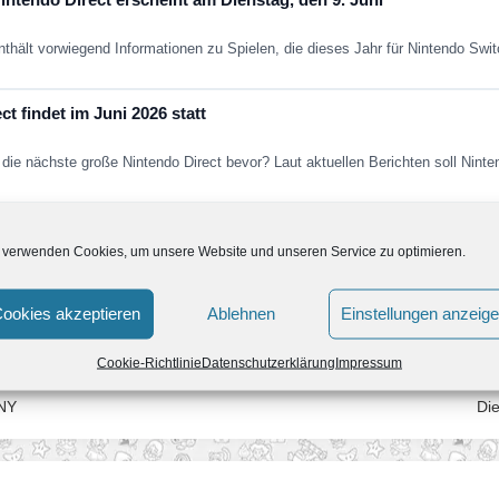
nthält vorwiegend Informationen zu Spielen, die dieses Jahr für Nintendo Sw
t findet im Juni 2026 statt
die nächste große Nintendo Direct bevor? Laut aktuellen Berichten soll Nint
Fans in den nächsten Jahren erwartet
 verwenden Cookies, um unsere Website und unseren Service zu optimieren.
ein paar Jahren aus dem kollektiven Gedächtnis. Super Mario Galaxy nich
ookies akzeptieren
Ablehnen
Einstellungen anzeig
Cookie-Richtlinie
Datenschutzerklärung
Impressum
 NY
Die