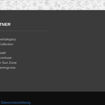
TNER
artylegacy
ollection
wald
ontrast
n Sun Zone
gamingcrew
.
Datenschutzerklärung