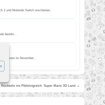
itch 2 und Nintendo Switch erscheinen…
endo bereits…
t. Erschienen im November…
en
 Rückkehr ins Pilzkönigreich: Super Mario 3D Land →