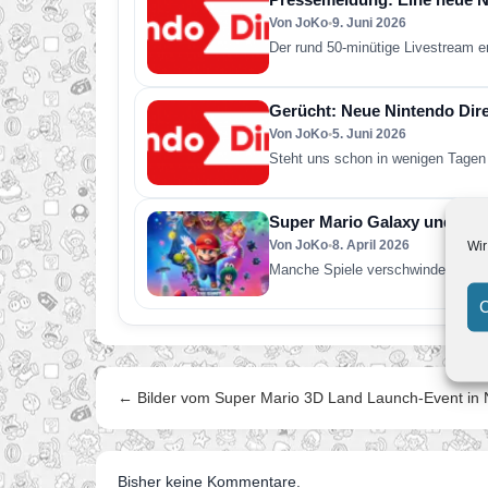
Von JoKo
•
9. Juni 2026
Der rund 50-minütige Livestream e
Gerücht: Neue Nintendo Direc
Von JoKo
•
5. Juni 2026
Steht uns schon in wenigen Tagen 
Super Mario Galaxy und was 
Von JoKo
•
8. April 2026
Wir
Manche Spiele verschwinden nach 
C
← Bilder vom Super Mario 3D Land Launch-Event in
Bisher keine Kommentare.